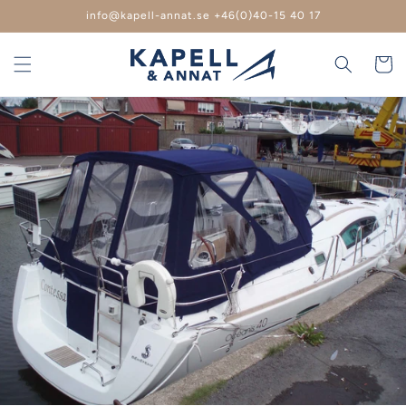
vidare
info@kapell-annat.se +46(0)40-15 40 17
till
innehåll
Varukor