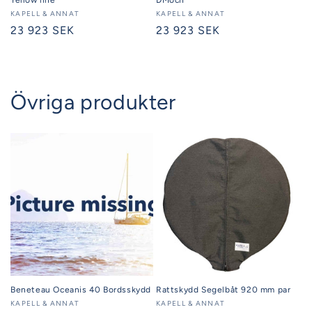
Säljare:
KAPELL & ANNAT
Säljare:
KAPELL & ANNAT
Ordinarie
23 923 SEK
Ordinarie
23 923 SEK
pris
pris
Övriga produkter
Beneteau Oceanis 40 Bordsskydd
Rattskydd Segelbåt 920 mm par
Säljare:
KAPELL & ANNAT
Säljare:
KAPELL & ANNAT