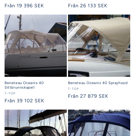
Ordinarie
Från 19 396 SEK
Ordinarie
Från 26 133 SEK
pris
pris
Beneteau Oceanis 40
Beneteau Oceanis 40 Sprayhood
Sittbrunnskapell
Säljare:
T-TOP
Säljare:
T-TOP
Ordinarie
Från 27 879 SEK
Ordinarie
Från 39 102 SEK
pris
pris