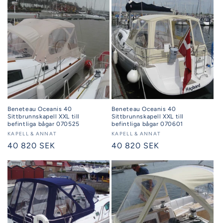
Beneteau Oceanis 40
Beneteau Oceanis 40
Sittbrunnskapell XXL till
Sittbrunnskapell XXL till
befintliga bågar 070525
befintliga bågar 070601
Säljare:
KAPELL & ANNAT
Säljare:
KAPELL & ANNAT
Ordinarie
40 820 SEK
Ordinarie
40 820 SEK
pris
pris