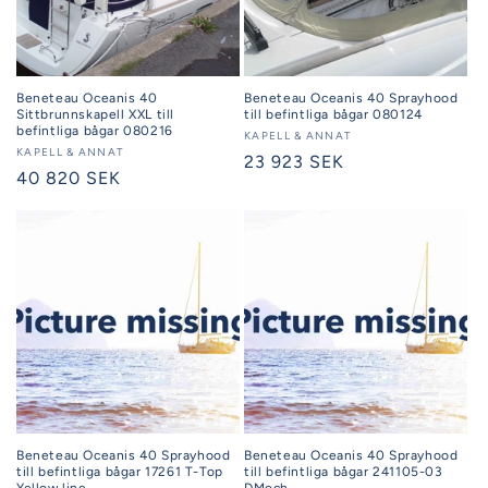
Beneteau Oceanis 40
Beneteau Oceanis 40 Sprayhood
Sittbrunnskapell XXL till
till befintliga bågar 080124
befintliga bågar 080216
Säljare:
KAPELL & ANNAT
Säljare:
KAPELL & ANNAT
Ordinarie
23 923 SEK
Ordinarie
40 820 SEK
pris
pris
Beneteau Oceanis 40 Sprayhood
Beneteau Oceanis 40 Sprayhood
till befintliga bågar 17261 T-Top
till befintliga bågar 241105-03
Yellow line
DMoch