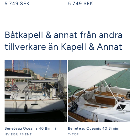
Ordinarie
5 749 SEK
Ordinarie
5 749 SEK
pris
pris
Båtkapell & annat från andra
tillverkare än Kapell & Annat
Beneteau Oceanis 40 Bimini
Beneteau Oceanis 40 Bimini
Säljare:
NV EQUIPMENT
Säljare:
T-TOP