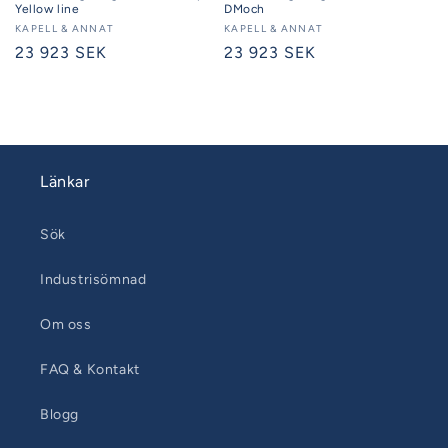
Yellow line
DMoch
Säljare:
KAPELL & ANNAT
Säljare:
KAPELL & ANNAT
Ordinarie
23 923 SEK
Ordinarie
23 923 SEK
pris
pris
Länkar
Sök
Industrisömnad
Om oss
FAQ & Kontakt
Blogg