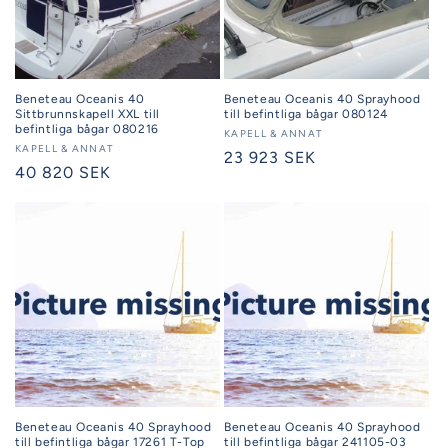
Beneteau Oceanis 40
Beneteau Oceanis 40 Sprayhood
Sittbrunnskapell XXL till
till befintliga bågar 080124
befintliga bågar 080216
Säljare:
KAPELL & ANNAT
Säljare:
KAPELL & ANNAT
Ordinarie
23 923 SEK
Ordinarie
40 820 SEK
pris
pris
Beneteau Oceanis 40 Sprayhood
Beneteau Oceanis 40 Sprayhood
till befintliga bågar 17261 T-Top
till befintliga bågar 241105-03