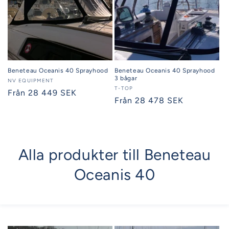
Beneteau Oceanis 40 Sprayhood
Beneteau Oceanis 40 Sprayhood
3 bågar
Säljare:
NV EQUIPMENT
Säljare:
T-TOP
Ordinarie
Från 28 449 SEK
Ordinarie
Från 28 478 SEK
pris
pris
Alla produkter till Beneteau
Oceanis 40