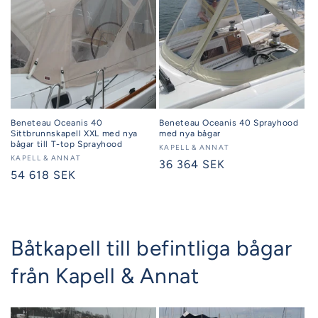
Beneteau Oceanis 40
Beneteau Oceanis 40 Sprayhood
Sittbrunnskapell XXL med nya
med nya bågar
bågar till T-top Sprayhood
Säljare:
KAPELL & ANNAT
Säljare:
KAPELL & ANNAT
Ordinarie
36 364 SEK
Ordinarie
54 618 SEK
pris
pris
Båtkapell till befintliga bågar
från Kapell & Annat