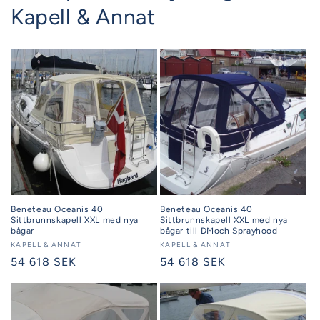
Kapell & Annat
Beneteau Oceanis 40
Beneteau Oceanis 40
Sittbrunnskapell XXL med nya
Sittbrunnskapell XXL med nya
bågar
bågar till DMoch Sprayhood
Säljare:
KAPELL & ANNAT
Säljare:
KAPELL & ANNAT
Ordinarie
54 618 SEK
Ordinarie
54 618 SEK
pris
pris