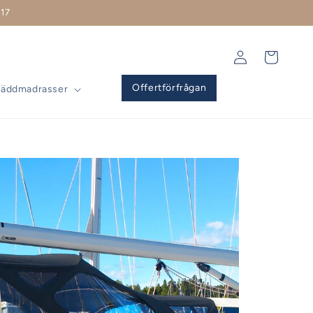
17
Logga
Varukorg
in
Offertförfrågan
Bäddmadrasser