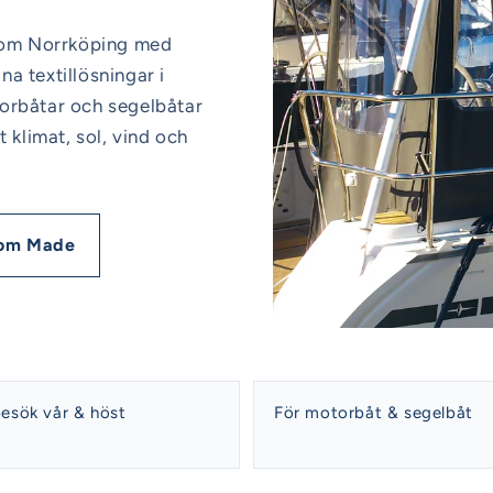
ntom Norrköping med
a textillösningar i
orbåtar och segelbåtar
 klimat, sol, vind och
tom Made
esök vår & höst
För motorbåt & segelbåt