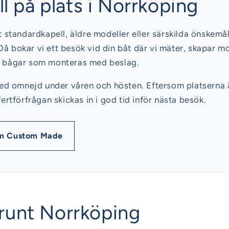
l på plats i Norrköping
gt standardkapell, äldre modeller eller särskilda önskemå
Då bokar vi ett besök vid din båt där vi mäter, skapar m
ya bågar som monteras med beslag.
ed omnejd under våren och hösten. Eftersom platserna 
tförfrågan skickas in i god tid inför nästa besök.
m Custom Made
 runt Norrköping