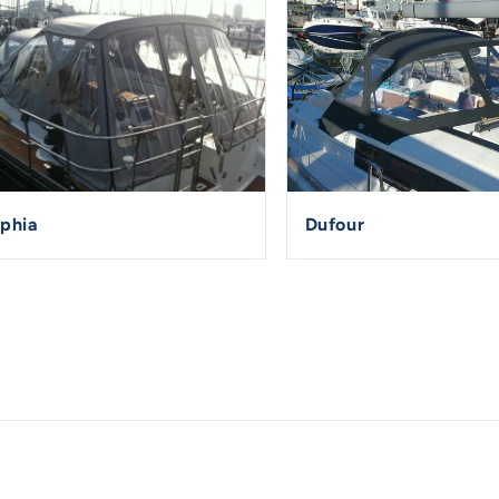
lphia
Dufour