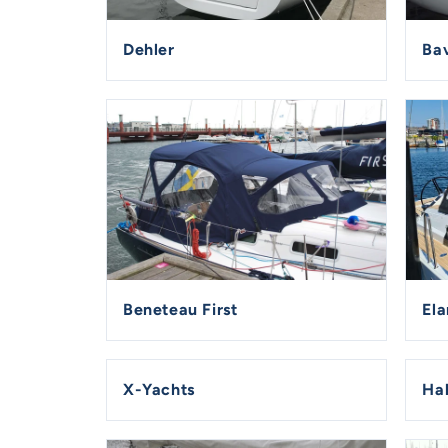
Dehler
Bav
Beneteau First
Ela
X-Yachts
Hal