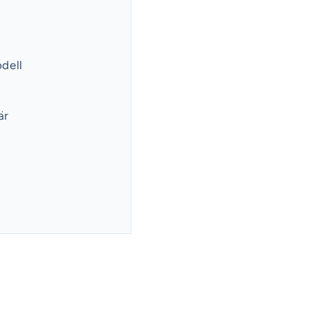
l
odell
är