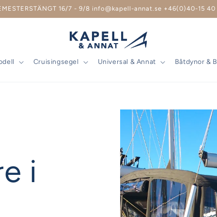
EMESTERSTÄNGT 16/7 - 9/8 info@kapell-annat.se +46(0)40-15 40 
odell
Cruisingsegel
Universal & Annat
Båtdynor & 
e i