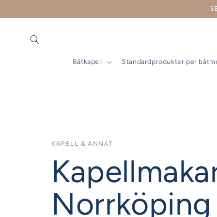
vidare
S
till
innehåll
Båtkapell
Standardprodukter per båtm
KAPELL & ANNAT
Kapellmakar
Norrköping