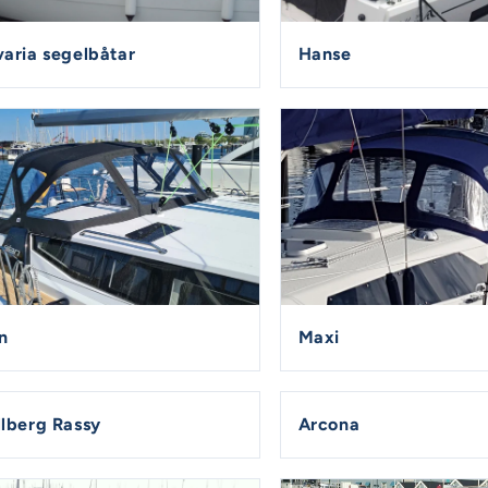
aria segelbåtar
Hanse
n
Maxi
lberg Rassy
Arcona