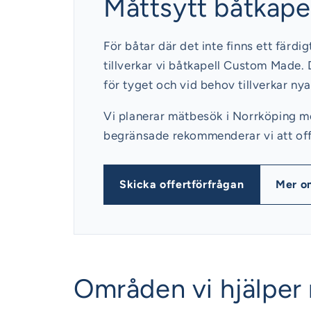
Måttsytt båtkapel
För båtar där det inte finns ett färdi
tillverkar vi båtkapell Custom Made. 
för tyget och vid behov tillverkar n
Vi planerar mätbesök i Norrköping m
begränsade rekommenderar vi att offer
Skicka offertförfrågan
Mer o
Områden vi hjälper