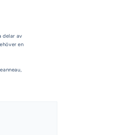
 delar av
behöver en
Jeanneau,