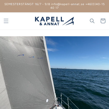
vidare
SEMESTERSTÄNGT 16/7 - 9/8 info@kapell-annat.se +46(0)40-15
till
40 17
innehåll
Varukor