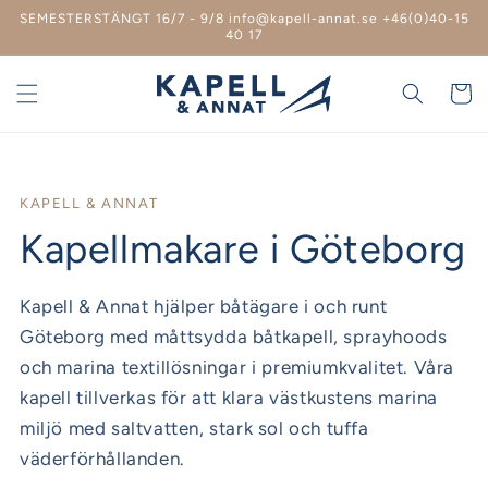
vidare
SEMESTERSTÄNGT 16/7 - 9/8 info@kapell-annat.se +46(0)40-15
till
40 17
innehåll
Varukor
KAPELL & ANNAT
Kapellmakare i Göteborg
Kapell & Annat hjälper båtägare i och runt
Göteborg med måttsydda båtkapell, sprayhoods
och marina textillösningar i premiumkvalitet. Våra
kapell tillverkas för att klara västkustens marina
miljö med saltvatten, stark sol och tuffa
väderförhållanden.