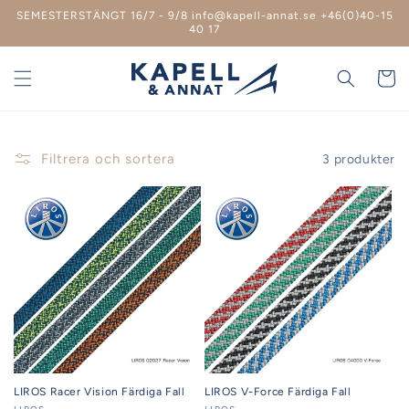
vidare
SEMESTERSTÄNGT 16/7 - 9/8 info@kapell-annat.se +46(0)40-15
till
40 17
innehåll
Varukor
Filtrera och sortera
3 produkter
LIROS Racer Vision Färdiga Fall
LIROS V-Force Färdiga Fall