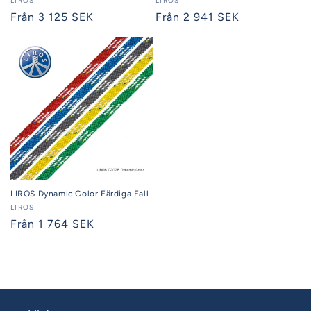
Säljare:
LIROS
Säljare:
LIROS
Ordinarie
Från 3 125 SEK
Ordinarie
Från 2 941 SEK
pris
pris
LIROS Dynamic Color Färdiga Fall
Säljare:
LIROS
Ordinarie
Från 1 764 SEK
pris