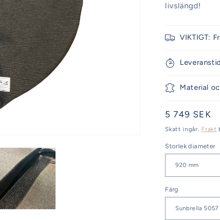
livslängd!
VIKTIGT: F
Leveransti
Material oc
Ordinarie
5 749 SEK
pris
Skatt ingår.
Frakt
Storlek diameter
Färg