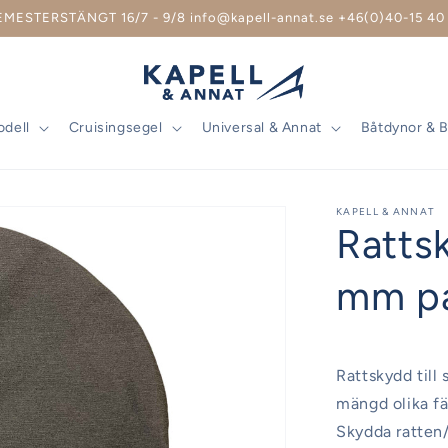
EMESTERSTÄNGT 16/7 - 9/8 info@kapell-annat.se +46(0)40-15 40 
odell
Cruisingsegel
Universal & Annat
Båtdynor & 
KAPELL & ANNAT
Ratts
mm p
Rattskydd till 
mängd olika fä
Skydda ratten/