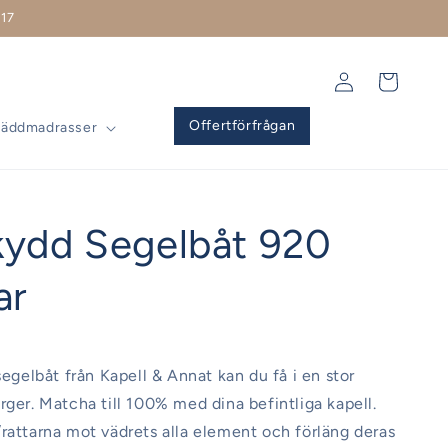
17
Logga
Varukorg
in
Offertförfrågan
Bäddmadrasser
kydd Segelbåt 920
ar
segelbåt från Kapell & Annat kan du få i en stor
rger. Matcha till 100% med dina befintliga kapell.
rattarna mot vädrets alla element och förläng deras