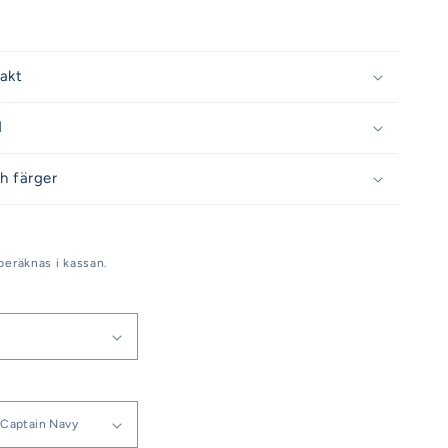
rakt
d
h färger
beräknas i kassan.