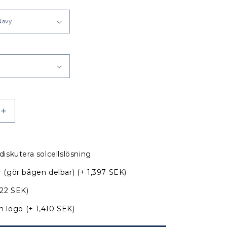
Öka
kvantitet
för
Beneteau
diskutera solcellslösning
Oceanis
40
 (gör bågen delbar)
(+ 1,397 SEK)
apell
Sittbrunnskapell
XXL
822 SEK)
med
n logo
(+ 1,410 SEK)
nya
bågar