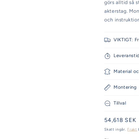
görs alltid så
akterstag. Mon
och instruktio
VIKTIGT: F
Leveransti
Material oc
Montering
Tillval
Ordinarie
54,618 SEK
pris
Skatt ingår.
Frakt