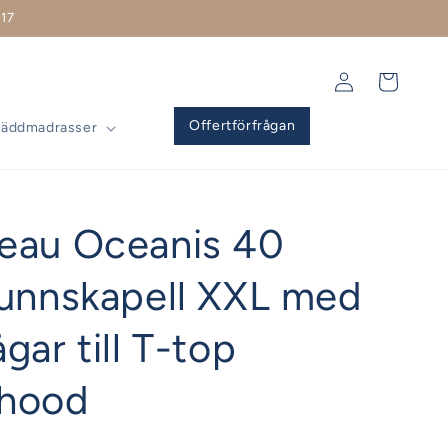
17
Logga
Varukorg
in
Offertförfrågan
Bäddmadrasser
eau Oceanis 40
runnskapell XXL med
gar till T-top
hood