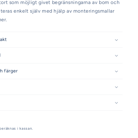
 stort som möjligt givet begränsningarna av bom och
teras enkelt själv med hjälp av monteringsmallar
ner.
rakt
d
h färger
beräknas i kassan.