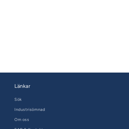
Länkar
Sök
Industrisömnad
Om oss