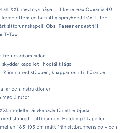
stält XXL med nya bågar till Beneteau Oceanis 40
ll komplettera en befintlig sprayhood från T-Top
 vårt sittbrunnskapell.
Obs! Passar endast till
n T-Top.
 tre urtagbara sidor
skyddar kapellet i hopfällt läge
gar 25mm med stödben, knappar och tillhörande
llar och instruktioner
e med 3 rutor
XL modeller är skapade för att erbjuda
med ståhöjd i sittbrunnen. Höjden på kapellen
 mellan 185-195 cm mätt från sittbrunnens golv och