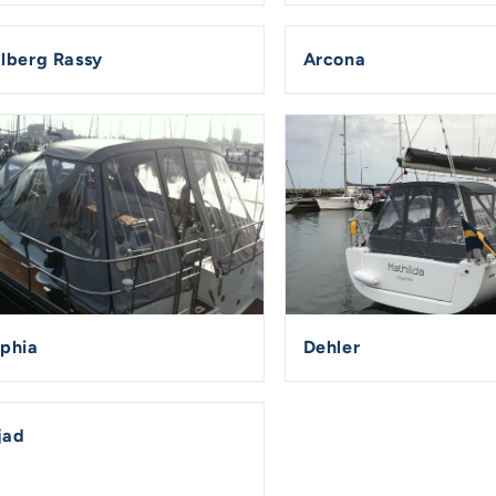
lberg Rassy
Arcona
lphia
Dehler
jad