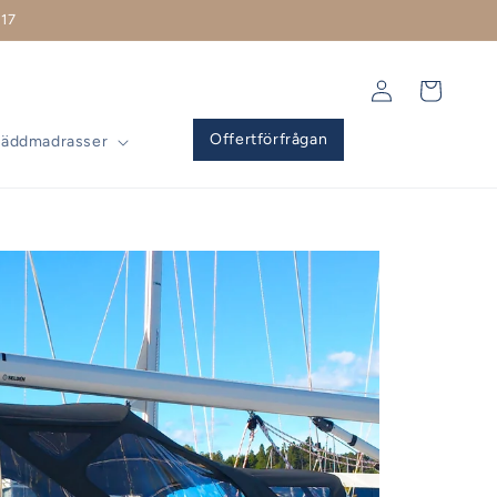
17
Logga
Varukorg
in
Offertförfrågan
Bäddmadrasser