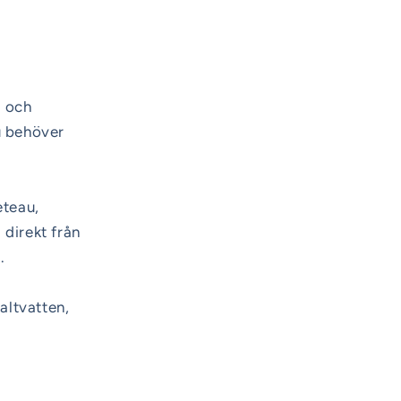
g och
u behöver
eteau,
 direkt från
.
altvatten,