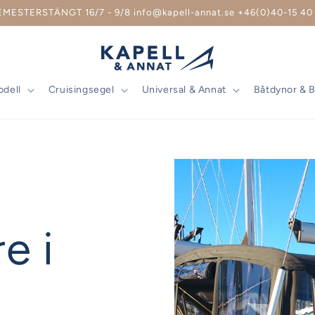
EMESTERSTÄNGT 16/7 - 9/8 info@kapell-annat.se +46(0)40-15 40 
odell
Cruisingsegel
Universal & Annat
Båtdynor & 
e i