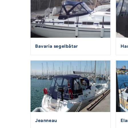
Bavaria segelbåtar
Ha
Jeanneau
Ela