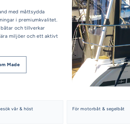
lland med måttsydda
ningar i premiumkvalitet.
åtar och tillverkar
ära miljöer och ett aktivt
tom Made
esök vår & höst
För motorbåt & segelbåt