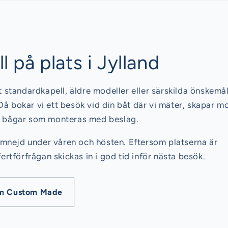
 på plats i Jylland
gt standardkapell, äldre modeller eller särskilda önskemå
Då bokar vi ett besök vid din båt där vi mäter, skapar m
ya bågar som monteras med beslag.
omnejd under våren och hösten. Eftersom platserna är
tförfrågan skickas in i god tid inför nästa besök.
m Custom Made