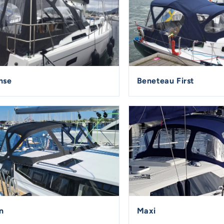
nse
Beneteau First
n
Maxi