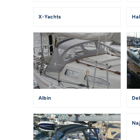
X-Yachts
Hal
Albin
De
Na