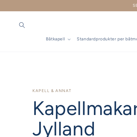
vidare
S
till
innehåll
Båtkapell
Standardprodukter per båtm
KAPELL & ANNAT
Kapellmakar
Jylland