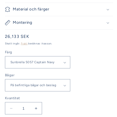
Material och färger
Montering
Ordinarie
26,133 SEK
pris
Skatt ingår.
Frakt
beräknas i kassan.
Färg
Bågar
Kvantitet
Minska
Öka
kvantitet
kvantitet