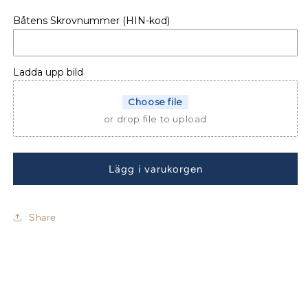
för
för
Båtens Skrovnummer (HIN-kod)
Beneteau
Beneteau
Oceanis
Oceanis
40
40
Bimini
Bimini
Ladda upp bild
Choose file
or drop file to upload
Lägg i varukorgen
Share