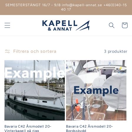
vidare
SEMESTERSTÄNGT 16/7 - 9/8 info@kapell-annat.se +46(0)40-15
till
40 17
innehåll
Varukor
Filtrera och sortera
3 produkter
Bavaria C42 Årsmodell 20-
Bavaria C42 Årsmodell 20-
Vinterkapell på rigg
Bordsskydd