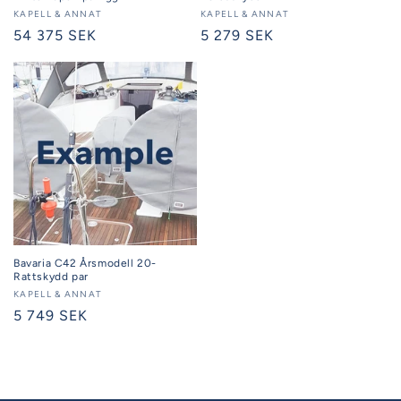
Säljare:
KAPELL & ANNAT
Säljare:
KAPELL & ANNAT
Ordinarie
54 375 SEK
Ordinarie
5 279 SEK
pris
pris
Bavaria C42 Årsmodell 20-
Rattskydd par
Säljare:
KAPELL & ANNAT
Ordinarie
5 749 SEK
pris