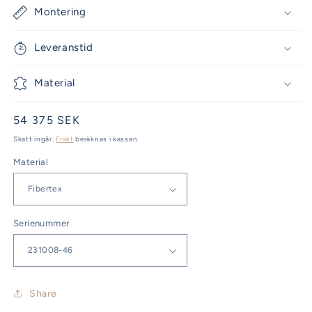
Montering
Leveranstid
Material
Ordinarie
54 375 SEK
pris
Skatt ingår.
Frakt
beräknas i kassan.
Material
Serienummer
Share