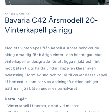
Öppna
mediet
1
KAPELL & ANNAT
Bavaria C42 Årsmodell 20-
i
modalfönster
Vinterkapell på rigg
Med ett vinterkapell från Kapell & Annat behöver du
aldrig oroa dig för blåsiga vinter- och höstdagar. Våra
vinterkapell är designade för att ligga mjukt och fint
mot båten trots hårda vindar. Kapellen klarar även
belastning i form av snö och tö. Vi tillverkar dessa kapell
i fibertexduk som har viss andningsfunktion och ger
bättre miljö i båten under vinterhalvåret.
Detta ingår:
- Vinterkapell i fibertex, delad vid masten