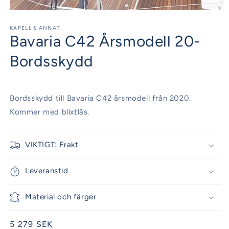
Öppna
mediet
1
KAPELL & ANNAT
Bavaria C42 Årsmodell 20-
i
modalfönster
Bordsskydd
Bordsskydd till Bavaria C42 årsmodell från 2020.
Kommer med blixtlås.
VIKTIGT: Frakt
Leveranstid
Material och färger
Ordinarie
5 279 SEK