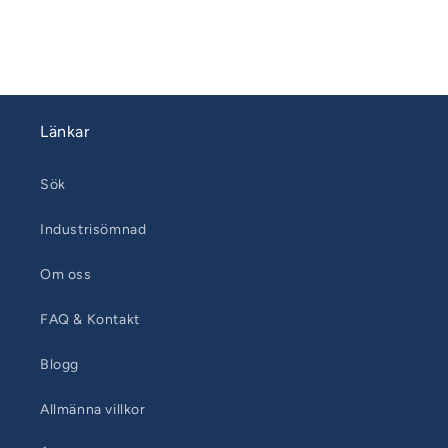
20-
20-
Bordsskydd
Bordsskydd
Länkar
Sök
Industrisömnad
Om oss
FAQ & Kontakt
Blogg
Allmänna villkor