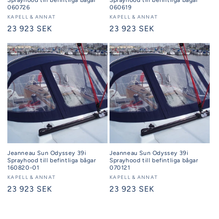
060726
060619
Säljare:
KAPELL & ANNAT
Säljare:
KAPELL & ANNAT
Ordinarie
23 923 SEK
Ordinarie
23 923 SEK
pris
pris
Jeanneau Sun Odyssey 39i
Jeanneau Sun Odyssey 39i
Sprayhood till befintliga bågar
Sprayhood till befintliga bågar
160820-01
070121
Säljare:
KAPELL & ANNAT
Säljare:
KAPELL & ANNAT
Ordinarie
23 923 SEK
Ordinarie
23 923 SEK
pris
pris