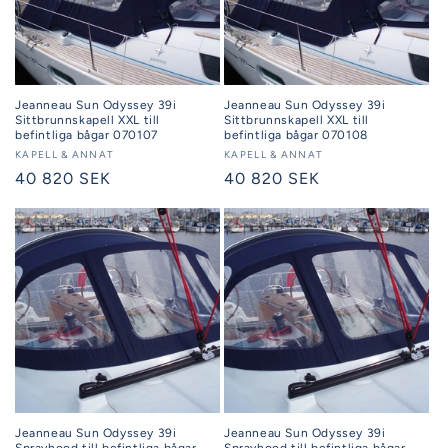
Jeanneau Sun Odyssey 39i
Jeanneau Sun Odyssey 39i
Sittbrunnskapell XXL till
Sittbrunnskapell XXL till
befintliga bågar 070107
befintliga bågar 070108
Säljare:
KAPELL & ANNAT
Säljare:
KAPELL & ANNAT
Ordinarie
40 820 SEK
Ordinarie
40 820 SEK
pris
pris
Jeanneau Sun Odyssey 39i
Jeanneau Sun Odyssey 39i
Sprayhood till befintliga bågar
Sprayhood till befintliga bågar