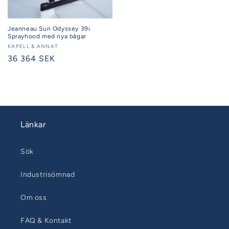
Jeanneau Sun Odyssey 39i
Sprayhood med nya bågar
Säljare:
KAPELL & ANNAT
Ordinarie
36 364 SEK
pris
Länkar
Sök
Industrisömnad
Om oss
FAQ & Kontakt