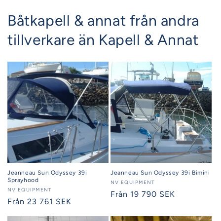
Båtkapell & annat från andra
tillverkare än Kapell & Annat
Jeanneau Sun Odyssey 39i
Jeanneau Sun Odyssey 39i Bimini
Sprayhood
Säljare:
NV EQUIPMENT
Säljare:
NV EQUIPMENT
Ordinarie
Från 19 790 SEK
Ordinarie
Från 23 761 SEK
pris
pris