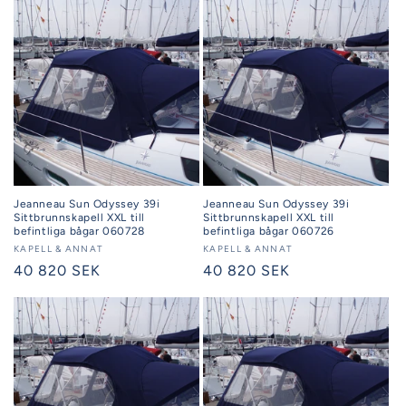
Jeanneau Sun Odyssey 39i
Jeanneau Sun Odyssey 39i
Sittbrunnskapell XXL till
Sittbrunnskapell XXL till
befintliga bågar 060728
befintliga bågar 060726
Säljare:
KAPELL & ANNAT
Säljare:
KAPELL & ANNAT
Ordinarie
40 820 SEK
Ordinarie
40 820 SEK
pris
pris