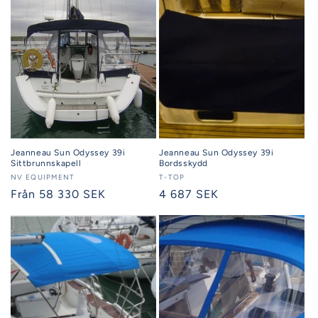
Jeanneau Sun Odyssey 39i
Jeanneau Sun Odyssey 39i
Sittbrunnskapell
Bordsskydd
Säljare:
NV EQUIPMENT
Säljare:
T-TOP
Ordinarie
Från 58 330 SEK
Ordinarie
4 687 SEK
pris
pris