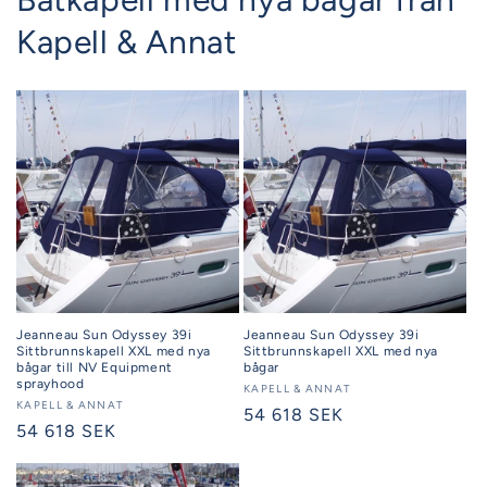
Kapell & Annat
Jeanneau Sun Odyssey 39i
Jeanneau Sun Odyssey 39i
Sittbrunnskapell XXL med nya
Sittbrunnskapell XXL med nya
bågar till NV Equipment
bågar
sprayhood
Säljare:
KAPELL & ANNAT
Säljare:
KAPELL & ANNAT
Ordinarie
54 618 SEK
Ordinarie
54 618 SEK
pris
pris