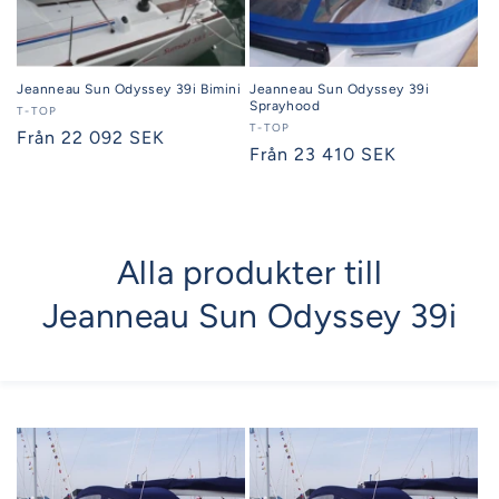
Jeanneau Sun Odyssey 39i Bimini
Jeanneau Sun Odyssey 39i
Sprayhood
Säljare:
T-TOP
Säljare:
T-TOP
Ordinarie
Från 22 092 SEK
Ordinarie
Från 23 410 SEK
pris
pris
Alla produkter till
Jeanneau Sun Odyssey 39i