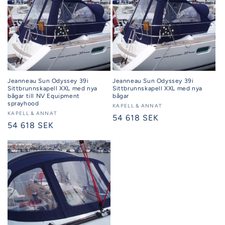
Jeanneau Sun Odyssey 39i
Jeanneau Sun Odyssey 39i
Sittbrunnskapell XXL med nya
Sittbrunnskapell XXL med nya
bågar till NV Equipment
bågar
sprayhood
Säljare:
KAPELL & ANNAT
Säljare:
KAPELL & ANNAT
Ordinarie
54 618 SEK
Ordinarie
54 618 SEK
pris
pris