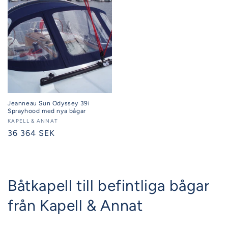
Jeanneau Sun Odyssey 39i
Sprayhood med nya bågar
Säljare:
KAPELL & ANNAT
Ordinarie
36 364 SEK
pris
Båtkapell till befintliga bågar
från Kapell & Annat