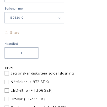
Serienummer
Share
Kvantitet
Minska
Öka
kvantitet
kvantitet
för
för
Tillval
Jeanneau
Jeanneau
Jag önskar diskutera solcellslösning
Sun
Sun
Odyssey
Odyssey
Nätfickor
(+ 932 SEK)
39i
39i
Sprayhood
Sprayhood
LED-Strip
(+ 1,306 SEK)
till
till
Brodyr
(+ 822 SEK)
befintliga
befintliga
bågar
bågar