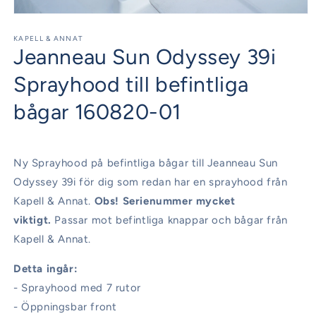
Öppna
mediet
1
KAPELL & ANNAT
Jeanneau Sun Odyssey 39i
i
modalfönster
Sprayhood till befintliga
bågar 160820-01
Ny Sprayhood på befintliga bågar till Jeanneau Sun
Odyssey 39i för dig som redan har en sprayhood från
Kapell & Annat.
Obs! Serienummer mycket
viktigt.
Passar mot befintliga knappar och bågar från
Kapell & Annat.
Detta ingår:
- Sprayhood med 7 rutor
- Öppningsbar front