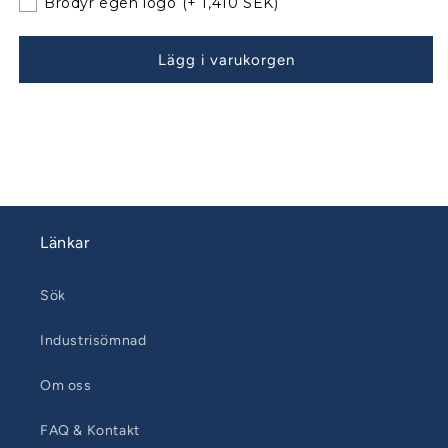
Brodyr egen logo
(+ 1,410 SEK)
160820-
160820-
01
01
Lägg i varukorgen
Länkar
Sök
Industrisömnad
Om oss
FAQ & Kontakt