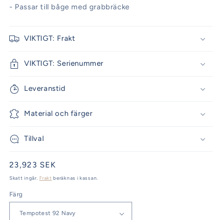
- Passar till båge med grabbräcke
VIKTIGT: Frakt
VIKTIGT: Serienummer
Leveranstid
Material och färger
Tillval
Ordinarie
23,923 SEK
pris
Skatt ingår.
Frakt
beräknas i kassan.
Färg