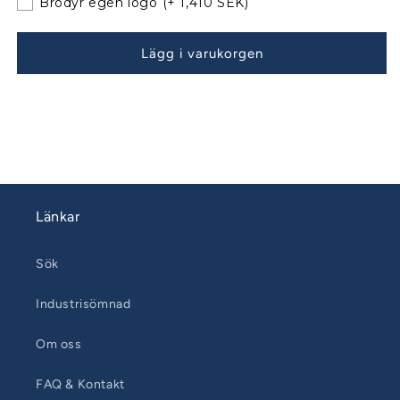
Brodyr egen logo
(+ 1,410 SEK)
070121
070121
Lägg i varukorgen
Länkar
Sök
Industrisömnad
Om oss
FAQ & Kontakt