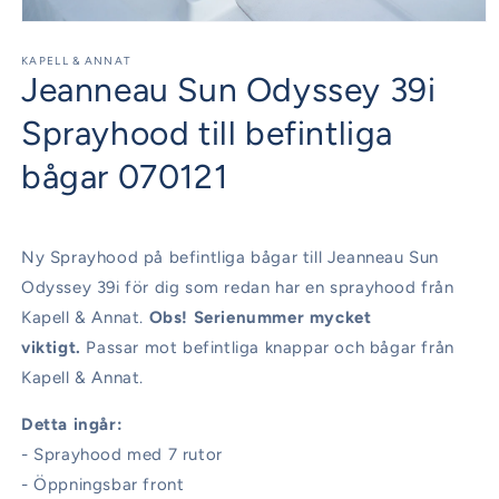
Öppna
mediet
1
KAPELL & ANNAT
Jeanneau Sun Odyssey 39i
i
modalfönster
Sprayhood till befintliga
bågar 070121
Ny Sprayhood på befintliga bågar till Jeanneau Sun
Odyssey 39i för dig som redan har en sprayhood från
Kapell & Annat.
Obs! Serienummer mycket
viktigt.
Passar mot befintliga knappar och bågar från
Kapell & Annat.
Detta ingår:
- Sprayhood med 7 rutor
- Öppningsbar front