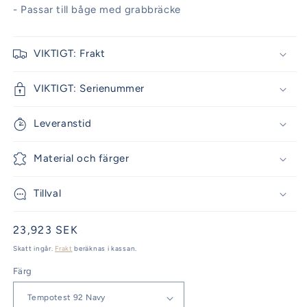
- Passar till båge med grabbräcke
VIKTIGT: Frakt
VIKTIGT: Serienummer
Leveranstid
Material och färger
Tillval
Ordinarie
23,923 SEK
pris
Skatt ingår.
Frakt
beräknas i kassan.
Färg