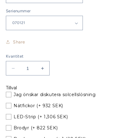
Serienummer
Share
Kvantitet
Minska
Öka
kvantitet
kvantitet
för
för
Tillval
Jeanneau
Jeanneau
Jag önskar diskutera solcellslösning
Sun
Sun
Odyssey
Odyssey
Nätfickor
(+ 932 SEK)
39i
39i
Sprayhood
Sprayhood
LED-Strip
(+ 1,306 SEK)
till
till
Brodyr
(+ 822 SEK)
befintliga
befintliga
bågar
bågar