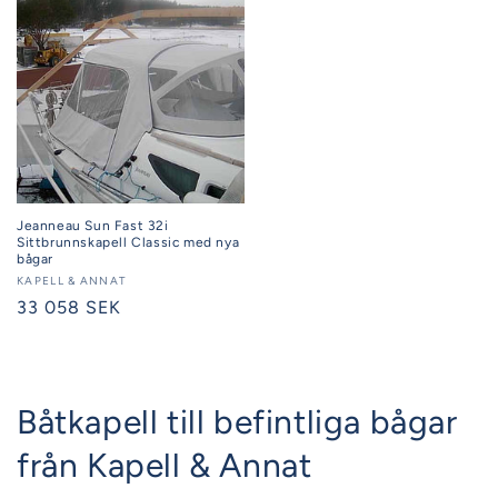
Jeanneau Sun Fast 32i
Sittbrunnskapell Classic med nya
bågar
Säljare:
KAPELL & ANNAT
Ordinarie
33 058 SEK
pris
Båtkapell till befintliga bågar
från Kapell & Annat