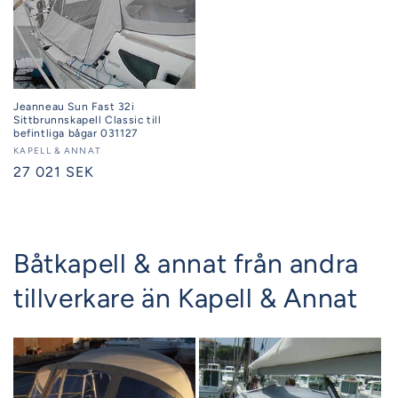
Jeanneau Sun Fast 32i
Sittbrunnskapell Classic till
befintliga bågar 031127
Säljare:
KAPELL & ANNAT
Ordinarie
27 021 SEK
pris
Båtkapell & annat från andra
tillverkare än Kapell & Annat