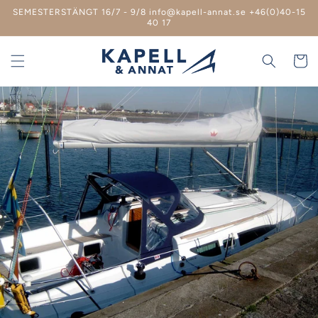
vidare
SEMESTERSTÄNGT 16/7 - 9/8 info@kapell-annat.se +46(0)40-15
till
40 17
innehåll
Varukor