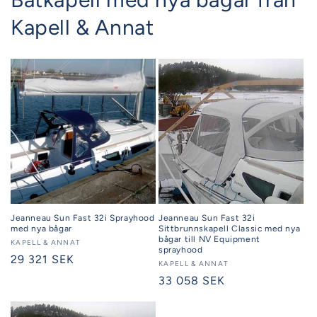
Kapell & Annat
Jeanneau Sun Fast 32i Sprayhood
Jeanneau Sun Fast 32i
med nya bågar
Sittbrunnskapell Classic med nya
bågar till NV Equipment
Säljare:
KAPELL & ANNAT
sprayhood
Ordinarie
29 321 SEK
Säljare:
KAPELL & ANNAT
pris
Ordinarie
33 058 SEK
pris