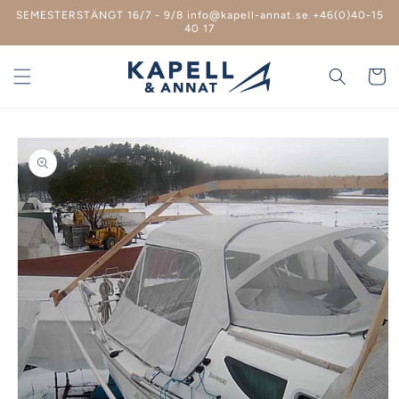
vidare
SEMESTERSTÄNGT 16/7 - 9/8 info@kapell-annat.se +46(0)40-15
till
40 17
innehåll
Varukor
 vidare till
roduktinformation