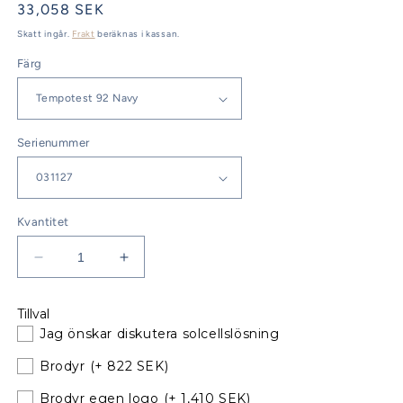
Ordinarie
33,058 SEK
pris
Skatt ingår.
Frakt
beräknas i kassan.
Färg
Serienummer
Kvantitet
Minska
Öka
kvantitet
kvantitet
för
för
Tillval
Jeanneau
Jeanneau
Jag önskar diskutera solcellslösning
Sun
Sun
Fast
Fast
Brodyr
(+ 822 SEK)
32i
32i
Sittbrunnskapell
Sittbrunnskapell
Brodyr egen logo
(+ 1,410 SEK)