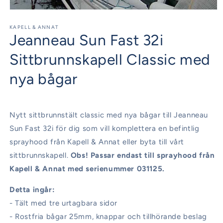
Öppna
mediet
1
KAPELL & ANNAT
Jeanneau Sun Fast 32i
i
modalfönster
Sittbrunnskapell Classic med
nya bågar
Nytt sittbrunnstält classic med nya bågar till Jeanneau
Sun Fast 32i för dig som vill komplettera en befintlig
sprayhood från Kapell & Annat eller byta till vårt
sittbrunnskapell.
Obs! Passar endast till sprayhood från
Kapell & Annat med serienummer 031125.
Detta ingår:
- Tält med tre urtagbara sidor
- Rostfria bågar 25mm, knappar och tillhörande beslag