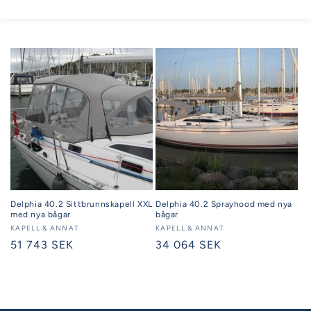
Delphia 40.2 Sittbrunnskapell XXL
Delphia 40.2 Sprayhood med nya
med nya bågar
bågar
Säljare:
KAPELL & ANNAT
Säljare:
KAPELL & ANNAT
Ordinarie
51 743 SEK
Ordinarie
34 064 SEK
pris
pris