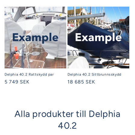
Delphia 40.2 Rattskydd par
Delphia 40.2 Sittbrunnsskydd
Ordinarie
5 749 SEK
Ordinarie
18 685 SEK
pris
pris
Alla produkter till Delphia
40.2