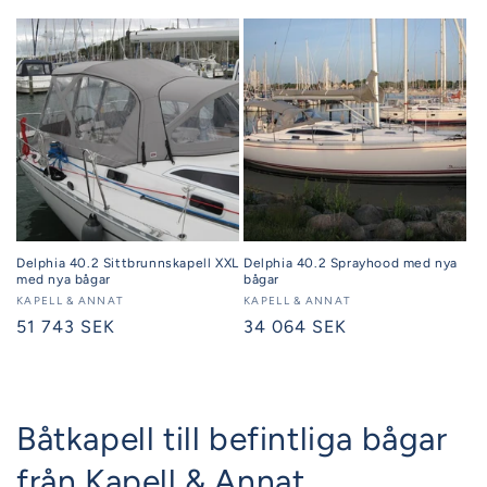
Delphia 40.2 Sittbrunnskapell XXL
Delphia 40.2 Sprayhood med nya
med nya bågar
bågar
Säljare:
KAPELL & ANNAT
Säljare:
KAPELL & ANNAT
Ordinarie
51 743 SEK
Ordinarie
34 064 SEK
pris
pris
Båtkapell till befintliga bågar
från Kapell & Annat