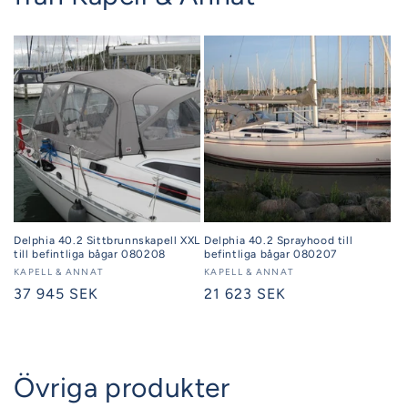
Delphia 40.2 Sittbrunnskapell XXL
Delphia 40.2 Sprayhood till
till befintliga bågar 080208
befintliga bågar 080207
Säljare:
KAPELL & ANNAT
Säljare:
KAPELL & ANNAT
Ordinarie
37 945 SEK
Ordinarie
21 623 SEK
pris
pris
Övriga produkter