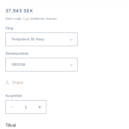
Ordinarie
37,945 SEK
pris
Skatt ingår.
Frakt
beräknas i kassan.
Färg
Serienummer
Share
Kvantitet
Minska
Öka
kvantitet
kvantitet
för
för
Tillval
Delphia
Delphia