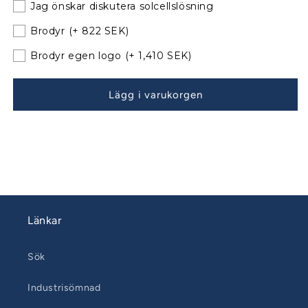
Jag önskar diskutera solcellslösning
40.2
40.2
Sittbrunnskapell
Sittbrunnskapell
Brodyr
(+ 822 SEK)
XXL
XXL
till
till
Brodyr egen logo
(+ 1,410 SEK)
befintliga
befintliga
bågar
bågar
Lägg i varukorgen
080208
080208
Länkar
Sök
Industrisömnad