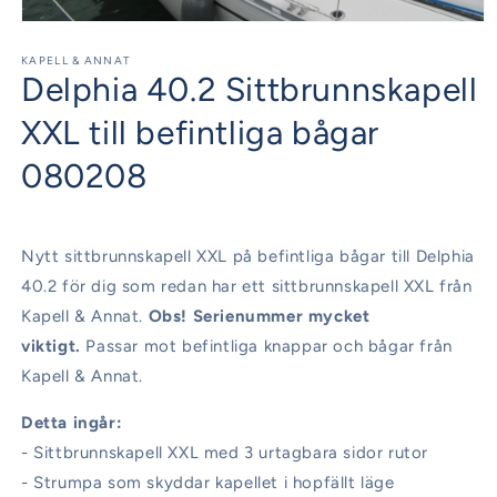
Öppna
mediet
1
KAPELL & ANNAT
Delphia 40.2 Sittbrunnskapell
i
modalfönster
XXL till befintliga bågar
080208
Nytt sittbrunnskapell XXL på befintliga bågar till Delphia
40.2 för dig som redan har ett sittbrunnskapell XXL från
Kapell & Annat.
Obs! Serienummer mycket
viktigt.
Passar mot befintliga knappar och bågar från
Kapell & Annat.
Detta ingår:
- Sittbrunnskapell XXL med 3 urtagbara sidor rutor
- Strumpa som skyddar kapellet i hopfällt läge