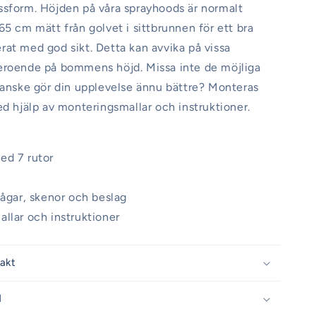
ssform. Höjden på våra sprayhoods är normalt
65 cm mätt från golvet i sittbrunnen för ett bra
at med god sikt. Detta kan avvika på vissa
eroende på bommens höjd. Missa inte de möjliga
kanske gör din upplevelse ännu bättre? Monteras
ed hjälp av monteringsmallar och instruktioner.
ed 7 rutor
bågar, skenor och beslag
llar och instruktioner
rakt
d