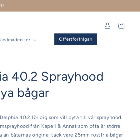
17
Logga
Varukorg
in
Offertförfrågan
Bäddmadrasser
ia 40.2 Sprayhood
ya bågar
Delphia 40.2 för dig som vill byta till vår sprayhood.
msprayhood från Kapell & Annat som ofta är större
a än båtarnas original tack vare 25mm rostfria bågar