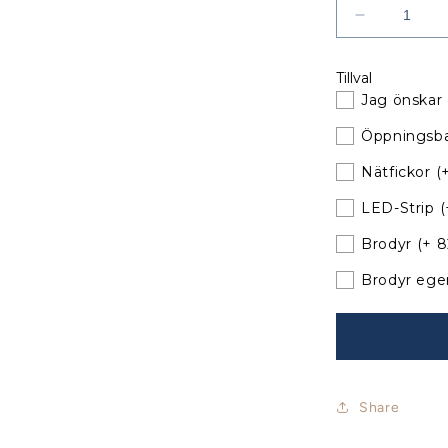
Minska
kvantitet
för
Tillval
Delphia
Jag önskar 
40.2
Sprayhood
Öppningsba
med
nya
Nätfickor
(
bågar
LED-Strip
(
Brodyr
(+ 
Brodyr ege
Share