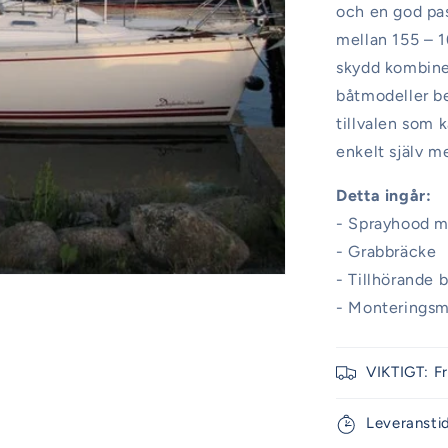
och en god pa
mellan 155 – 1
skydd kombiner
båtmodeller b
tillvalen som 
enkelt själv m
Detta ingår:
- Sprayhood m
- Grabbräcke
- Tillhörande 
- Monteringsma
VIKTIGT: F
Leveransti