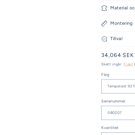
Material oc
Montering
Tillval
Ordinarie
34,064 SEK
pris
Skatt ingår.
Frakt
Färg
Serienummer
Kvantitet