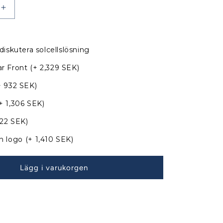
Öka
kvantitet
för
Delphia
diskutera solcellslösning
40.2
Sprayhood
r Front
(+ 2,329 SEK)
med
nya
+ 932 SEK)
bågar
+ 1,306 SEK)
822 SEK)
n logo
(+ 1,410 SEK)
Lägg i varukorgen