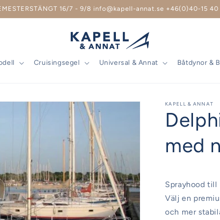
EMESTERSTÄNGT 16/7 - 9/8 info@kapell-annat.se +46(0)40-15 40 
odell
Cruisingsegel
Universal & Annat
Båtdynor & 
KAPELL & ANNAT
Delph
med n
Sprayhood till 
Välj en premiu
och mer stabil