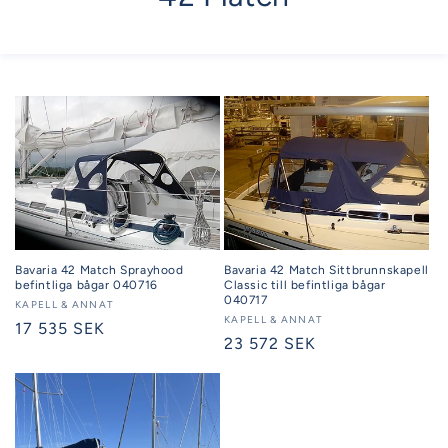
Bavaria 42 Match Sprayhood
Bavaria 42 Match Sittbrunnskapell
befintliga bågar 040716
Classic till befintliga bågar
040717
Säljare:
KAPELL & ANNAT
Säljare:
KAPELL & ANNAT
Ordinarie
17 535 SEK
Ordinarie
23 572 SEK
pris
pris