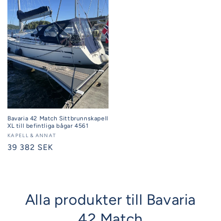
Bavaria 42 Match Sittbrunnskapell
XL till befintliga bågar 4561
Säljare:
KAPELL & ANNAT
Ordinarie
39 382 SEK
pris
Alla produkter till Bavaria
42 Match