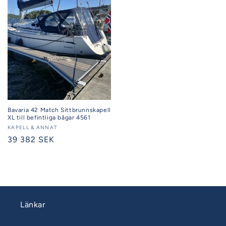
Bavaria 42 Match Sittbrunnskapell
XL till befintliga bågar 4561
Säljare:
KAPELL & ANNAT
Ordinarie
39 382 SEK
pris
Länkar