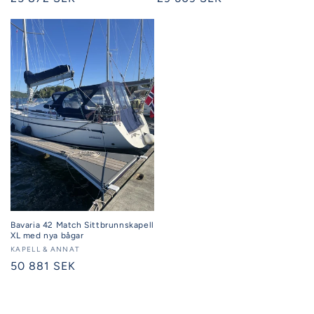
pris
pris
Bavaria 42 Match Sittbrunnskapell
XL med nya bågar
Säljare:
KAPELL & ANNAT
Ordinarie
50 881 SEK
pris