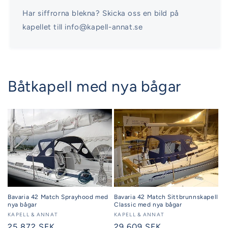
Har siffrorna blekna? Skicka oss en bild på
kapellet till info@kapell-annat.se
Båtkapell med nya bågar
Bavaria 42 Match Sprayhood med
Bavaria 42 Match Sittbrunnskapell
nya bågar
Classic med nya bågar
Säljare:
KAPELL & ANNAT
Säljare:
KAPELL & ANNAT
Ordinarie
25 872 SEK
Ordinarie
29 609 SEK