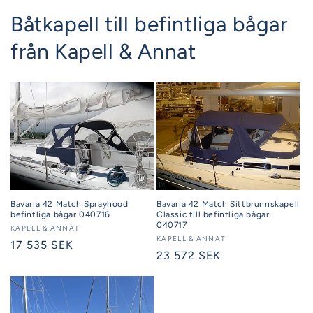
Båtkapell till befintliga bågar
från Kapell & Annat
Bavaria 42 Match Sprayhood
Bavaria 42 Match Sittbrunnskapell
befintliga bågar 040716
Classic till befintliga bågar
040717
Säljare:
KAPELL & ANNAT
Säljare:
KAPELL & ANNAT
Ordinarie
17 535 SEK
Ordinarie
23 572 SEK
pris
pris