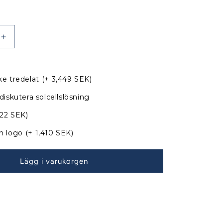
Öka
kvantitet
för
Bavaria
e tredelat
(+ 3,449 SEK)
42
Match
diskutera solcellslösning
apell
Sittbrunnskapell
Classic
822 SEK)
till
n logo
(+ 1,410 SEK)
befintliga
bågar
040717
Lägg i varukorgen