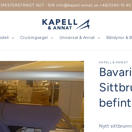
EMESTERSTÄNGT 16/7 - 9/8 info@kapell-annat.se +46(0)40-15 40 
odell
Cruisingsegel
Universal & Annat
Båtdynor & 
KAPELL & ANNAT
Bavar
Sittbr
befin
Nytt sittbrunns