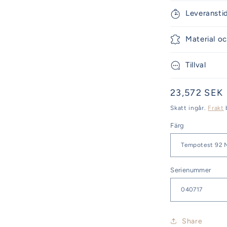
Leveransti
Material oc
Tillval
Ordinarie
23,572 SEK
pris
Skatt ingår.
Frakt
Färg
Serienummer
Share