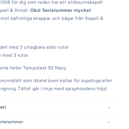
 2008 för dig som redan har ett sittbrunnskapell
apell & Annat.
Obs! Serienummer mycket
mot befintliga knappar och bågar från Kapell &
pell med 3 urtagbara sidor rutor
e med 3 rutor
derna heter Tempotest 92 Navy.
tbrunnstält som ibland även kallas för supstuga eller
ngning. Tältet går i linje med sprayhoodens höjd.
rakt
erienummer