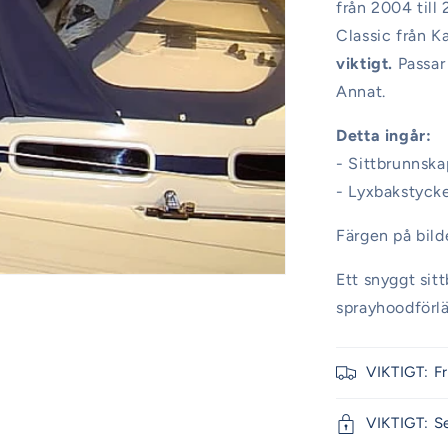
från 2004 till
Classic från K
viktigt.
Passar 
Annat.
Detta ingår:
- Sittbrunnska
- Lyxbakstyck
Färgen på bil
Ett snyggt sit
sprayhoodförlä
VIKTIGT: F
VIKTIGT: S