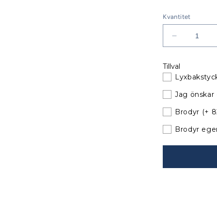
Kvantitet
Minska
kvantitet
för
Tillval
Bavaria
Lyxbakstyck
42
Match
Jag önskar 
Sittbrunnsk
Classic
Brodyr
(+ 
till
Brodyr ege
befintliga
bågar
040717