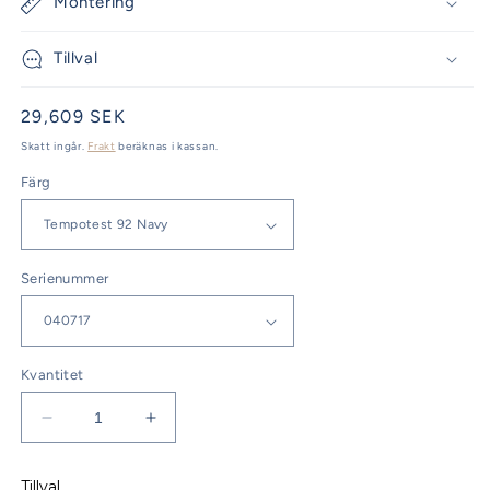
Montering
Tillval
Ordinarie
29,609 SEK
pris
Skatt ingår.
Frakt
beräknas i kassan.
Färg
Serienummer
Kvantitet
Minska
Öka
kvantitet
kvantitet
för
för
Tillval