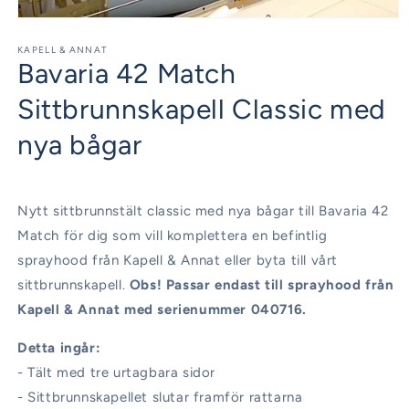
Öppna
mediet
1
KAPELL & ANNAT
Bavaria 42 Match
i
modalfönster
Sittbrunnskapell Classic med
nya bågar
Nytt sittbrunnstält classic med nya bågar till Bavaria 42
Match för dig som vill komplettera en befintlig
sprayhood från Kapell & Annat eller byta till vårt
sittbrunnskapell.
Obs! Passar endast till sprayhood från
Kapell & Annat med serienummer 040716.
Detta ingår:
- Tält med tre urtagbara sidor
- Sittbrunnskapellet slutar framför rattarna