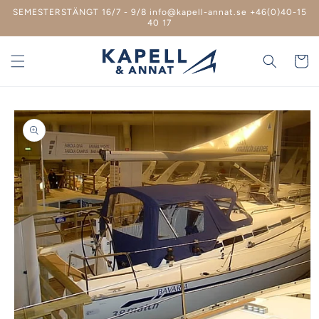
vidare
SEMESTERSTÄNGT 16/7 - 9/8 info@kapell-annat.se +46(0)40-15
till
40 17
innehåll
Varukor
 vidare till
roduktinformation