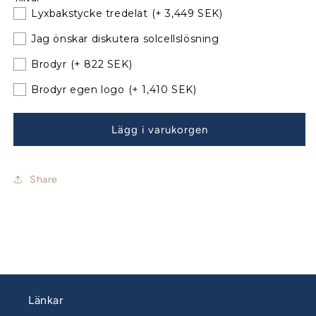
Bavaria
Bavaria
Lyxbakstycke tredelat
(+ 3,449 SEK)
42
42
Match
Match
Jag önskar diskutera solcellslösning
Sittbrunnskapell
Sittbrunnskapell
Classic
Classic
Brodyr
(+ 822 SEK)
med
med
Brodyr egen logo
(+ 1,410 SEK)
nya
nya
bågar
bågar
Lägg i varukorgen
Share
Länkar