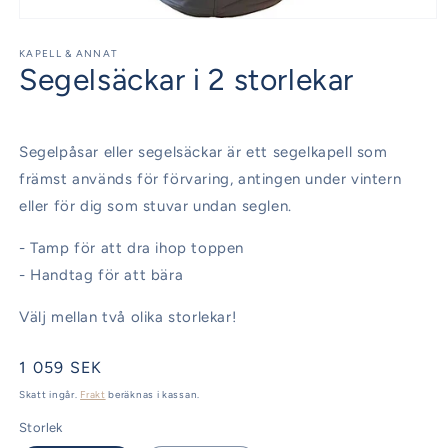
Öppna
mediet
1
KAPELL & ANNAT
Segelsäckar i 2 storlekar
i
modalfönster
Segelpåsar eller segelsäckar är ett segelkapell som
främst används för förvaring, antingen under vintern
eller för dig som stuvar undan seglen.
- Tamp för att dra ihop toppen
- Handtag för att bära
Välj mellan två olika storlekar!
Ordinarie
1 059 SEK
pris
Skatt ingår.
Frakt
beräknas i kassan.
Storlek