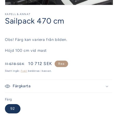
Öppna
mediet
1
KAPELL & ANNAT
Sailpack 470 cm
i
modalfönster
Obs! Färg kan variera från bilden.
Höjd 100 cm vid mast
Ordinarie
Försäljningspris
10 712 SEK
11 678 SEK
Rea
pris
Skatt ingår.
Frakt
beräknas i kassan.
Färgkarta
Färg
92