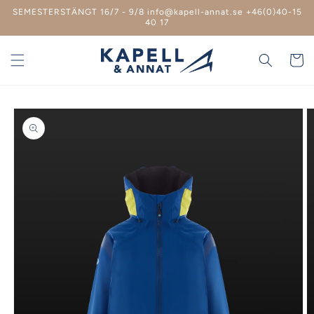
vidare
SEMESTERSTÄNGT 16/7 - 9/8 info@kapell-annat.se +46(0)40-15
till
40 17
innehåll
Varukor
 vidare till
roduktinformation