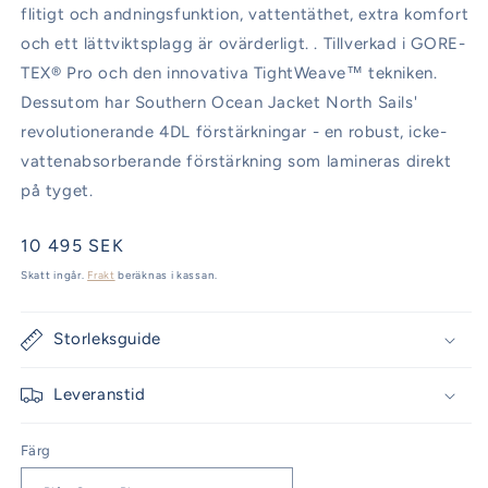
flitigt och andningsfunktion, vattentäthet, extra komfort
och ett lättviktsplagg är ovärderligt. . Tillverkad i
GORE-
TEX® Pro och den innovativa TightWeave™ tekniken.
Dessutom har Southern Ocean Jacket North Sails'
revolutionerande 4DL förstärkningar - en robust, icke-
vattenabsorberande förstärkning som lamineras direkt
på tyget.
Ordinarie
10 495 SEK
pris
Skatt ingår.
Frakt
beräknas i kassan.
Storleksguide
Leveranstid
Färg