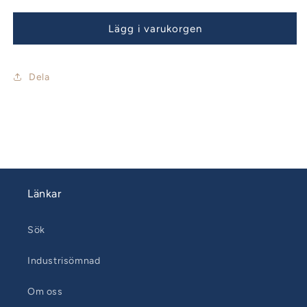
för
för
Norsk
Norsk
Lägg i varukorgen
knapp
knapp
fönsterskena
fönsterskena
20mm
20mm
Dela
Länkar
Sök
Industrisömnad
Om oss