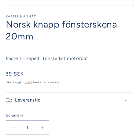
Öppna
mediet
1
KAPELL & ANNAT
Norsk knapp fönsterskena
i
modalfönster
20mm
Fäste till kapell i fönsterlist motorbåt
Ordinarie
39 SEK
pris
Skatt ingår.
Frakt
beräknas i kassan.
Leveranstid
Kvantitet
Minska
Öka
kvantitet
kvantitet