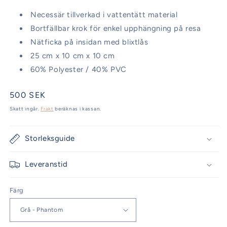
Necessär tillverkad i vattentätt material
Bortfällbar krok för enkel upphängning på resa
Nätficka på insidan med blixtlås
25 cm x 10 cm x 10 cm
60% Polyester / 40% PVC
Ordinarie
500 SEK
pris
Skatt ingår.
Frakt
beräknas i kassan.
Storleksguide
Leveranstid
Färg