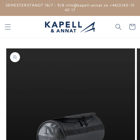
vidare
SEMESTERSTÄNGT 16/7 - 9/8 info@kapell-annat.se +46(0)40-15
till
40 17
innehåll
Varukor
 vidare till
roduktinformation