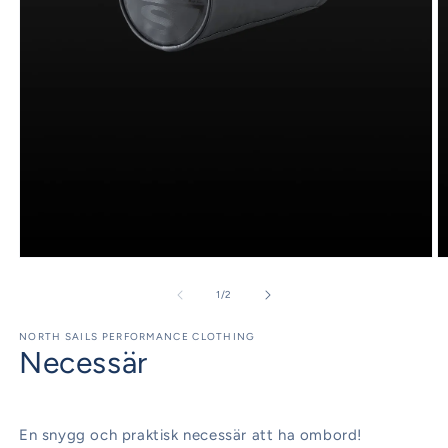
Öppna
Ö
mediet
m
1
2
av
1
/
2
i
i
modalfönster
m
NORTH SAILS PERFORMANCE CLOTHING
Necessär
En snygg och praktisk necessär att ha ombord!