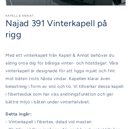
Öppna
mediet
1
KAPELL & ANNAT
Najad 391 Vinterkapell på
i
modalfönster
rigg
Med ett vinterkapell från Kapell & Annat behöver du
aldrig oroa dig för blåsiga vinter- och höstdagar. Våra
vinterkapell är designade för att ligga mjukt och fint
mot båten trots hårda vindar. Kapellen klarar även
belastning i form av snö och tö. Vi tillverkar dessa kapell
i fibertexduk som har viss andningsfunktion och ger
bättre miljö i båten under vinterhalvåret.
Detta ingår:
- Vinterkapell i fibertex, delad vid masten