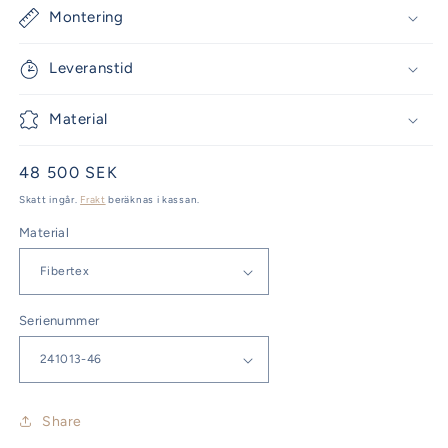
Montering
Leveranstid
Material
Ordinarie
48 500 SEK
pris
Skatt ingår.
Frakt
beräknas i kassan.
Material
Serienummer
Share