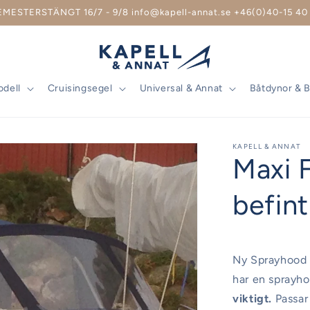
EMESTERSTÄNGT 16/7 - 9/8 info@kapell-annat.se +46(0)40-15 40 
odell
Cruisingsegel
Universal & Annat
Båtdynor & 
KAPELL & ANNAT
Maxi F
befint
Ny Sprayhood p
har en sprayho
viktigt.
Passar 