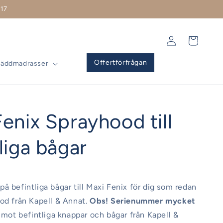
17
Logga
Varukorg
in
Offertförfrågan
Bäddmadrasser
enix Sprayhood till
liga bågar
å befintliga bågar till Maxi Fenix för dig som redan
od från Kapell & Annat.
Obs! Serienummer mycket
mot befintliga knappar och bågar från Kapell &