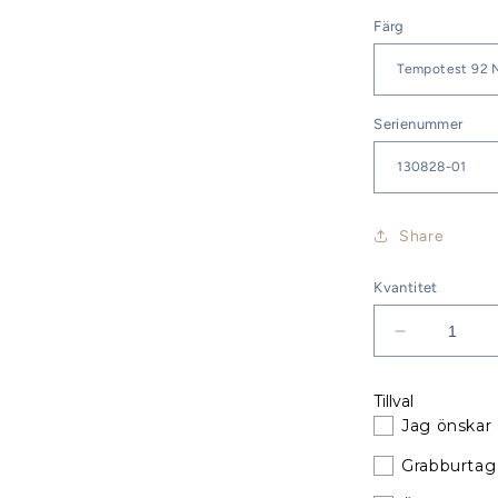
Färg
Serienummer
Share
Kvantitet
Minska
kvantitet
för
Tillval
Maxi
Jag önskar 
Fenix
Sprayhood
Grabburtag
till