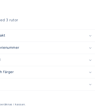
ed 3 rutor
rakt
erienummer
d
h färger
beräknas i kassan.