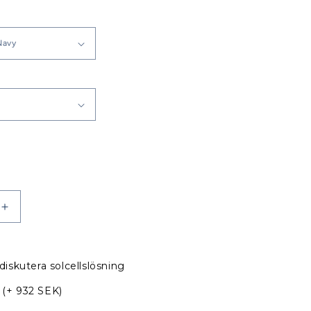
Öka
kvantitet
för
Maxi
diskutera solcellslösning
Fenix
Sprayhood
(+ 932 SEK)
till