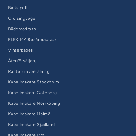
Båtkapell
Cruisingsegel
Bäddmadrass
FLEXIMA Resårmadrass
Vinterkapell
Återförsäljare
Räntefri avbetalning
Kapellmakare Stockholm
Kapellmakare Göteborg
Kapellmakare Norrköping
Kapellmakare Malmö
Kapellmakare Sjælland
Kapellmakare Fyn