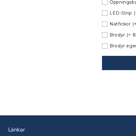
befintliga
Öppningsba
bågar
LED-Strip
(
Nätfickor
(
Brodyr
(+ 
Brodyr ege
Länkar