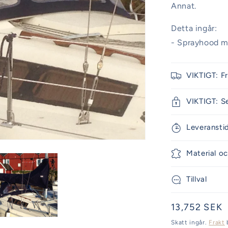
Annat.
Detta ingår:
- Sprayhood m
VIKTIGT: F
VIKTIGT: S
Leveransti
Material oc
Tillval
Ordinarie
13,752 SEK
pris
Skatt ingår.
Frakt