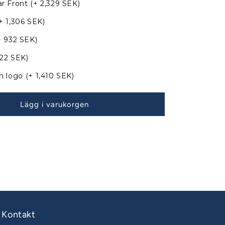
befintliga
r Front
(+ 2,329 SEK)
bågar
+ 1,306 SEK)
+ 932 SEK)
822 SEK)
n logo
(+ 1,410 SEK)
Lägg i varukorgen
Kontakt