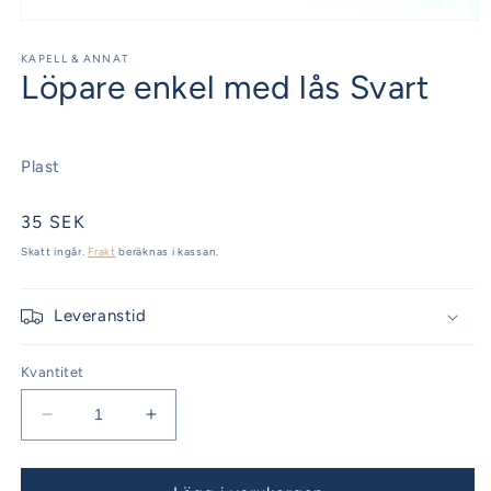
Öppna
mediet
1
KAPELL & ANNAT
Löpare enkel med lås Svart
i
modalfönster
Plast
Ordinarie
35 SEK
pris
Skatt ingår.
Frakt
beräknas i kassan.
Leveranstid
Kvantitet
Minska
Öka
kvantitet
kvantitet
för
för