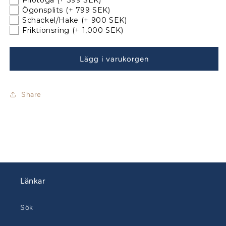
Pilotöga
(+ 399 SEK)
Vectran-
Vectran-
Ögonsplits
(+ 799 SEK)
XTR
XTR
Schackel/Hake
(+ 900 SEK)
metervara
metervara
Friktionsring
(+ 1,000 SEK)
Lägg i varukorgen
Share
Länkar
Sök