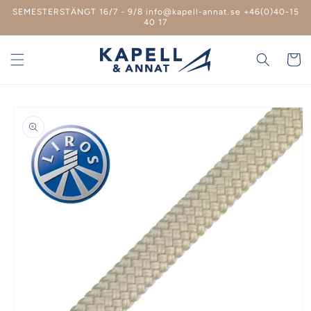
vidare
SEMESTERSTÄNGT 16/7 - 9/8 info@kapell-annat.se +46(0)40-15
till
40 17
innehåll
Varukor
 vidare till
roduktinformation