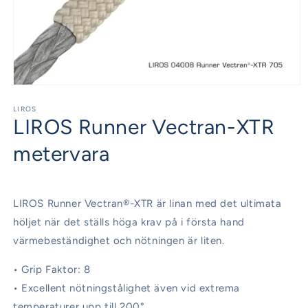
Öppna
mediet
1
LIROS
LIROS Runner Vectran-XTR
i
modalfönster
metervara
LIROS Runner Vectran®-XTR är linan med det ultimata
höljet när det ställs höga krav på i första hand
värmebeständighet och nötningen är liten.
• Grip Faktor: 8
• Excellent nötningstålighet även vid extrema
temperaturer upp till 200°