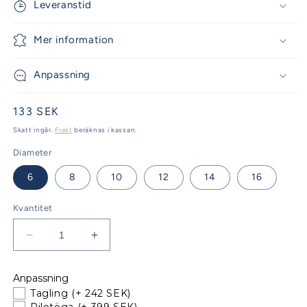
Leveranstid
Mer information
Anpassning
Ordinarie
133 SEK
pris
Skatt ingår.
Frakt
beräknas i kassan.
Diameter
6
8
10
12
14
16
Kvantitet
Minska
Öka
kvantitet
kvantitet
för
för
Anpassning
LIROS
LIROS
Tagling
(+ 242 SEK)
Runner
Runner