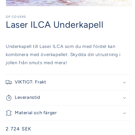
Öppna
mediet
1
GP COVERS
Laser ILCA Underkapell
i
modalfönster
Underkapell till Laser ILCA som du med fördel kan
kombinera med överkapellet. Skydda din utrustning i
jollen från smuts med mera!
VIKTIGT: Frakt
Leveranstid
Material och färger
Ordinarie
2 724 SEK