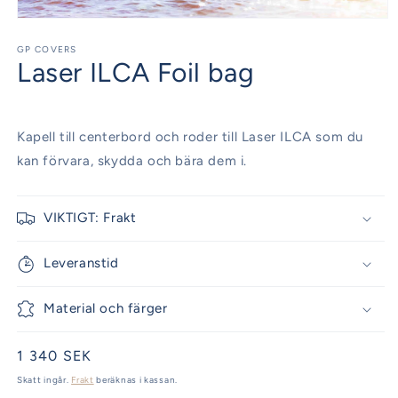
Öppna
mediet
1
GP COVERS
Laser ILCA Foil bag
i
modalfönster
Kapell till centerbord och roder till Laser ILCA som du
kan förvara, skydda och bära dem i.
VIKTIGT: Frakt
Leveranstid
Material och färger
Ordinarie
1 340 SEK
pris
Skatt ingår.
Frakt
beräknas i kassan.