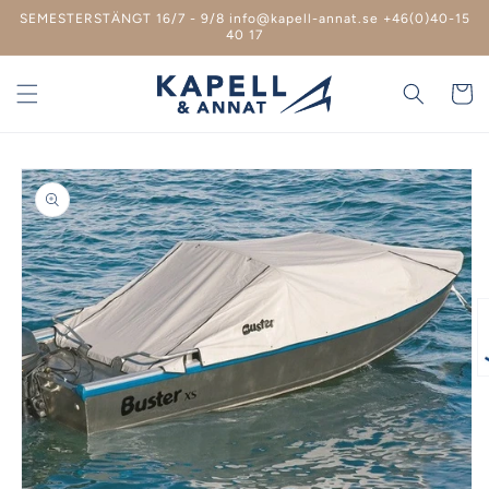
vidare
SEMESTERSTÄNGT 16/7 - 9/8 info@kapell-annat.se +46(0)40-15
till
40 17
innehåll
Varukor
 vidare till
roduktinformation
Ö
m
2
i
m