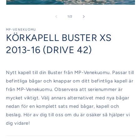
Öppna
mediet
1
av
1
/
2
i
modalfönster
MP-VENEKUOMU
KÖRKAPELL BUSTER XS
2013-16 (DRIVE 42)
Nytt kapell till din Buster från MP-Venekuomu. Passar till
befintliga bågar och knappar om ditt befintliga kapell är
från MP-Venekuomu. Observera att serienummer är
mycket viktigt. Välj annars alternativet med nya bågar
nedan för en komplett sats med bågar, kapell och
beslag. Hör av dig till oss om du är osäker så hjälper vi
dig vidare!