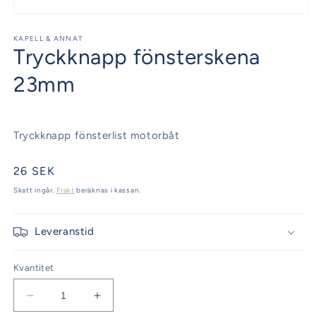
Öppna
mediet
1
KAPELL & ANNAT
Tryckknapp fönsterskena
i
modalfönster
23mm
Tryckknapp fönsterlist motorbåt
Ordinarie
26 SEK
pris
Skatt ingår.
Frakt
beräknas i kassan.
Leveranstid
Kvantitet
Minska
Öka