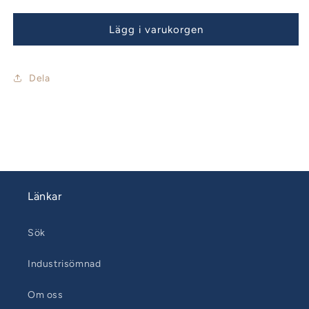
kvantitet
kvantitet
för
för
Tryckknapp
Tryckknapp
Lägg i varukorgen
fönsterskena
fönsterskena
23mm
23mm
Dela
Länkar
Sök
Industrisömnad
Om oss