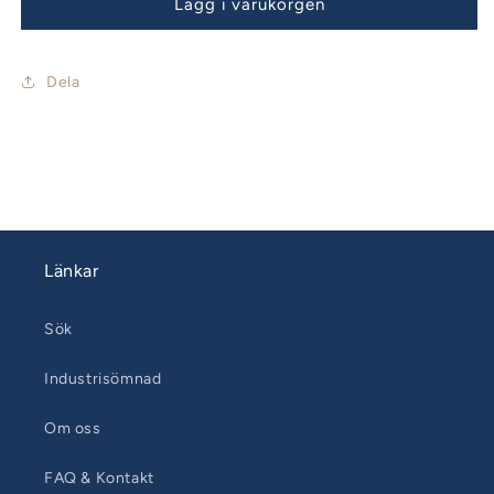
Knäled
Knäled
Lägg i varukorgen
med
med
sprint
sprint
25
25
Dela
mm
mm
Länkar
Sök
Industrisömnad
Om oss
FAQ & Kontakt