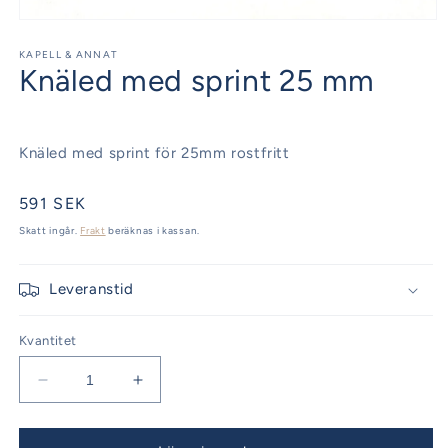
Öppna
mediet
1
KAPELL & ANNAT
Knäled med sprint 25 mm
i
modalfönster
Knäled med sprint för 25mm rostfritt
Ordinarie
591 SEK
pris
Skatt ingår.
Frakt
beräknas i kassan.
Leveranstid
Kvantitet
Minska
Öka
kvantitet
kvantitet
för
för