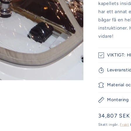
kapellets insi
har ett annat 
bågar få en he
instruktioner. 
vidare!
VIKTIGT: HI
Leveransti
Material oc
Montering
Ordinarie
34,807 SEK
pris
Skatt ingår.
Frakt