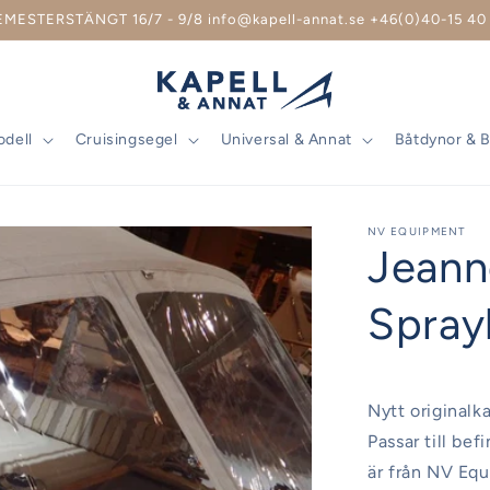
EMESTERSTÄNGT 16/7 - 9/8 info@kapell-annat.se +46(0)40-15 40 
odell
Cruisingsegel
Universal & Annat
Båtdynor & 
NV EQUIPMENT
Jeann
Spray
Nytt originalk
Passar till bef
är från NV Equ