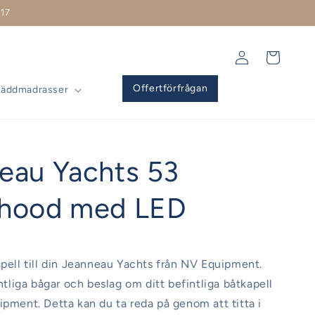
17
Logga
Varukorg
in
Offertförfrågan
Bäddmadrasser
eau Yachts 53
hood med LED
apell till din Jeanneau Yachts från NV Equipment.
intliga bågar och beslag om ditt befintliga båtkapell
ipment. Detta kan du ta reda på genom att titta i