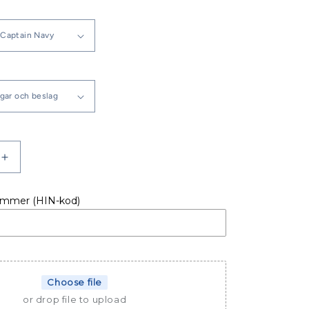
Öka
kvantitet
för
ummer (HIN-kod)
Jeanneau
Yachts
53
Sprayhood
med
LED
Choose file
or drop file to upload