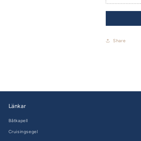
Share
Länkar
Båtkapell
Cruisingsegel