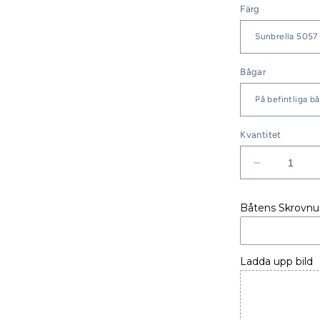
Färg
Bågar
Kvantitet
Minska
kvantitet
för
Båtens Skrovn
Jeanneau
Yachts
53
Sprayhood
Ladda upp bild
med
LED