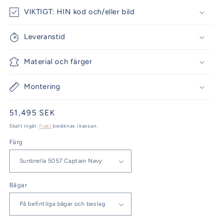
VIKTIGT: HIN kod och/eller bild
Leveranstid
Material och färger
Montering
Ordinarie
51,495 SEK
pris
Skatt ingår.
Frakt
beräknas i kassan.
Färg
Bågar