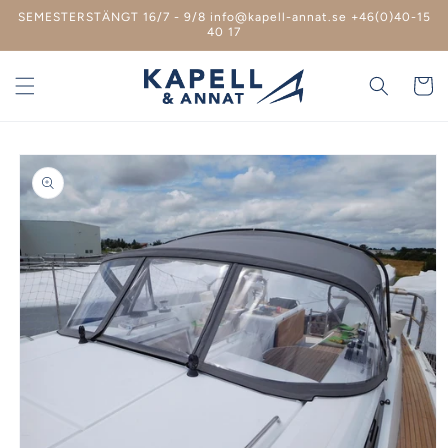
vidare
SEMESTERSTÄNGT 16/7 - 9/8 info@kapell-annat.se +46(0)40-15
till
40 17
innehåll
Varukor
 vidare till
roduktinformation