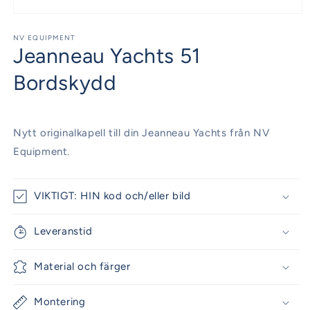
Öppna
mediet
1
NV EQUIPMENT
Jeanneau Yachts 51
i
modalfönster
Bordskydd
Nytt originalkapell till din Jeanneau Yachts från NV
Equipment.
VIKTIGT: HIN kod och/eller bild
Leveranstid
Material och färger
Montering