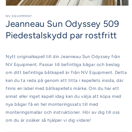
Öppna
mediet
1
NV EQUIPMENT
Jeanneau Sun Odyssey 509
i
modalfönster
Piedestalskydd par rostfritt
Nytt originalkapell till din Jeanneau Sun Odyssey från
NV Equipment. Passar till befintliga bågar och beslag
om ditt befintliga båtkapell är från NV Equipment. Detta
kan du ta reda på genom att titta i kapellets insida, där
finns en label med båtkapellets märke. Om du har ett
annat eller inget kapell idag kan du välja att köpa med
nya bågar få en hel monteringssats till med
monteringsmallar och instruktioner. Hör av dig till oss
om du är osäker så hjälper vi dig vidare!