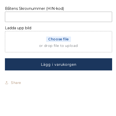
för
för
Båtens Skrovnummer (HIN-kod)
Jeanneau
Jeanneau
Sun
Sun
Odyssey
Odyssey
509
509
Ladda upp bild
Piedestalskydd
Piedestalskydd
par
par
Choose file
rostfritt
rostfritt
or drop file to upload
Lägg i varukorgen
Share