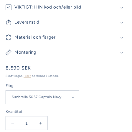
VIKTIGT: HIN kod och/eller bild
Leveranstid
Material och färger
Montering
Ordinarie
8,590 SEK
pris
Skatt ingår.
Frakt
beräknas i kassan.
Färg
Kvantitet
Minska
Öka
kvantitet
kvantitet