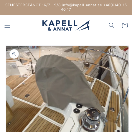
vidare
SEMESTERSTÄNGT 16/7 - 9/8 info@kapell-annat.se +46(0)40-15
till
40 17
innehåll
Varukor
 vidare till
roduktinformation