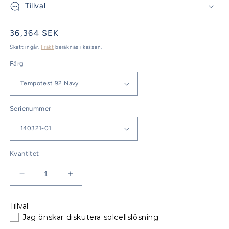
Tillval
Ordinarie
36,364 SEK
pris
Skatt ingår.
Frakt
beräknas i kassan.
Färg
Serienummer
Kvantitet
Minska
Öka
kvantitet
kvantitet
för
för
Tillval
Jeanneau
Jeanneau
Jag önskar diskutera solcellslösning
Sun
Sun