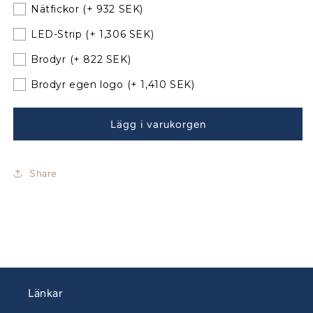
Odyssey
Odyssey
Nätfickor
(+ 932 SEK)
479
479
Sprayhood
Sprayhood
LED-Strip
(+ 1,306 SEK)
med
med
Brodyr
(+ 822 SEK)
nya
nya
bågar
bågar
Brodyr egen logo
(+ 1,410 SEK)
Lägg i varukorgen
Share
Länkar