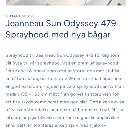
Öppna
mediet
1
KAPELL & ANNAT
Jeanneau Sun Odyssey 479
i
modalfönster
Sprayhood med nya bågar
Sprayhood till Jeanneau Sun Odyssey 479 för dig som
vill byta till vår sprayhood. Välj en premiumsprayhood
från Kapell & Annat som ofta är större och mer stabila
än båtarnas original tack vare 25mm rostfria bågar och
en god passform. Höjden på våra sprayhoods är normalt
mellan 155 – 165 cm mätt från golvet i sittbrunnen för
ett bra skydd kombinerat med god sikt. Detta kan avvika
på vissa båtmodeller beroende på bommens höjd. Missa
inte de möjliga tillvalen som kanske gör din upplevelse
ännu bättre? Monteras enkelt själv med hjälp av