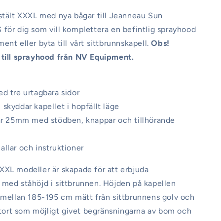
stält XXXL med nya bågar till Jeanneau Sun
för dig som vill komplettera en befintlig sprayhood
ent eller byta till vårt sittbrunnskapell.
Obs!
 till sprayhood från NV Equipment.
d tre urtagbara sidor
skyddar kapellet i hopfällt läge
gar 25mm med stödben, knappar och tillhörande
llar och instruktioner
XL modeller är skapade för att erbjuda
med ståhöjd i sittbrunnen. Höjden på kapellen
 mellan 185-195 cm mätt från sittbrunnens golv och
 stort som möjligt givet begränsningarna av bom och