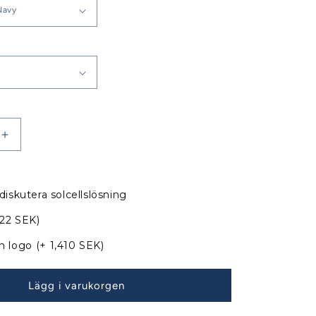
Öka
kvantitet
för
Jeanneau
diskutera solcellslösning
Sun
Odyssey
822 SEK)
45
DS
n logo
(+ 1,410 SEK)
apell
Sittbrunnskapell
XXXL
Lägg i varukorgen
med
nya