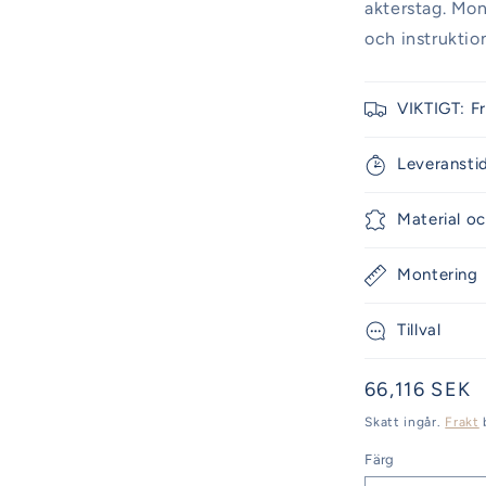
akterstag. Mon
och instruktio
VIKTIGT: F
Leveransti
Material oc
Montering
Tillval
Ordinarie
66,116 SEK
pris
Skatt ingår.
Frakt
Färg