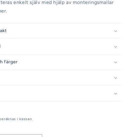
teras enkelt själv med hjälp av monteringsmallar
ner.
rakt
d
h färger
beräknas i kassan.