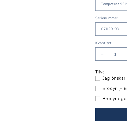
Serienummer
Kvantitet
Minska
kvantitet
för
Tillval
Jeanneau
Jag önskar 
Sun
Odyssey
Brodyr
(+ 
45
DS
Brodyr ege
Sittbrunnsk
XXXL
med
nya