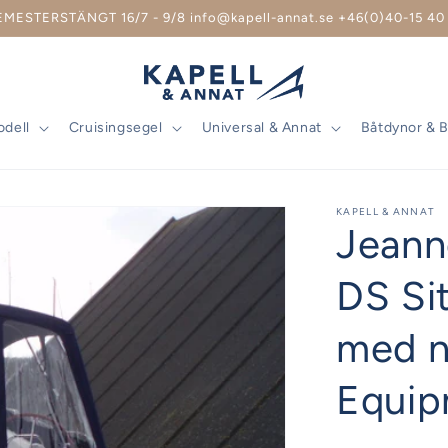
EMESTERSTÄNGT 16/7 - 9/8 info@kapell-annat.se +46(0)40-15 40 
odell
Cruisingsegel
Universal & Annat
Båtdynor & 
KAPELL & ANNAT
Jeann
DS Si
med n
Equip