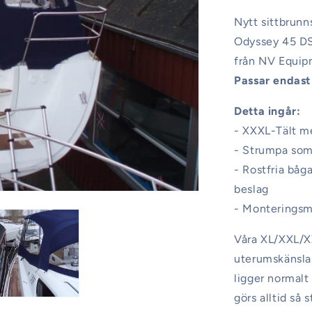
Nytt sittbrunn
Odyssey 45 DS 
från NV Equipm
Passar endast
Detta ingår:
- XXXL-Tält me
- Strumpa som 
- Rostfria bå
beslag
- Monteringsma
Våra XL/XXL/XX
uterumskänsla 
ligger normalt
görs alltid så