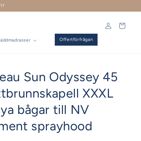
17
Logga
Varukorg
in
Offertförfrågan
Bäddmadrasser
eau Sun Odyssey 45
ttbrunnskapell XXXL
ya bågar till NV
ment sprayhood