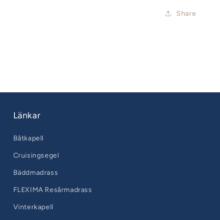
bågar
till
Share
NV
Equipment
sprayhood
Länkar
Båtkapell
Cruisingsegel
Bäddmadrass
FLEXIMA Resårmadrass
Vinterkapell