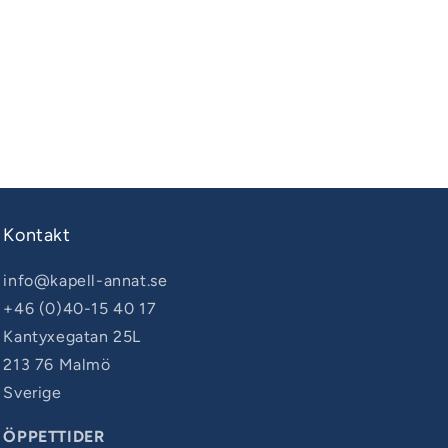
bågar
till
NV
Equipment
sprayhood
Kontakt
info@kapell-annat.se
+46 (0)40-15 40 17
Kantyxegatan 25L
213 76 Malmö
Sverige
ÖPPETTIDER