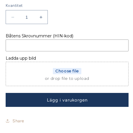
Kvantitet
Minska
Öka
kvantitet
kvantitet
för
för
Båtens Skrovnummer (HIN-kod)
Jeanneau
Jeanneau
Sun
Sun
Odyssey
Odyssey
44i
44i
Ladda upp bild
Sprayhood
Sprayhood
maxi
maxi
Choose file
or drop file to upload
Lägg i varukorgen
Share