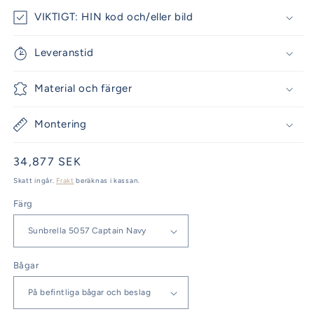
VIKTIGT: HIN kod och/eller bild
Leveranstid
Material och färger
Montering
Ordinarie
34,877 SEK
pris
Skatt ingår.
Frakt
beräknas i kassan.
Färg
Bågar