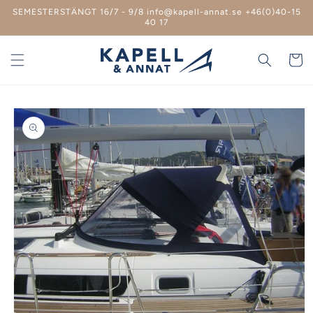
vidare
SEMESTERSTÄNGT 16/7 - 9/8 info@kapell-annat.se +46(0)40-15
till
40 17
innehåll
Varukor
 vidare till
roduktinformation