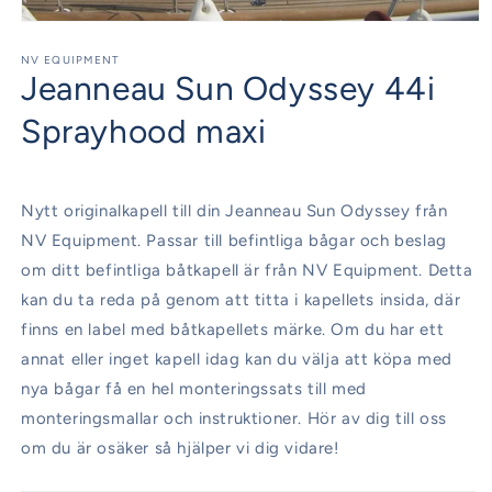
Öppna
mediet
1
NV EQUIPMENT
Jeanneau Sun Odyssey 44i
i
modalfönster
Sprayhood maxi
Nytt originalkapell till din Jeanneau Sun Odyssey från
NV Equipment. Passar till befintliga bågar och beslag
om ditt befintliga båtkapell är från NV Equipment. Detta
kan du ta reda på genom att titta i kapellets insida, där
finns en label med båtkapellets märke. Om du har ett
annat eller inget kapell idag kan du välja att köpa med
nya bågar få en hel monteringssats till med
monteringsmallar och instruktioner. Hör av dig till oss
om du är osäker så hjälper vi dig vidare!