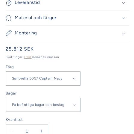
Leveranstid
Material och färger
Montering
Ordinarie
25,812 SEK
pris
Skatt ingår.
Frakt
beräknas i kassan.
Färg
Bågar
Kvantitet
Minska
Öka