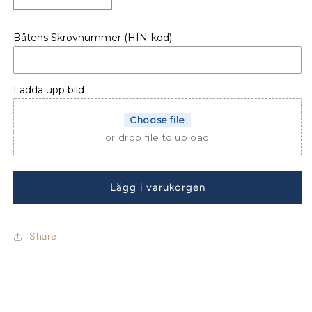
kvantitet
kvantitet
för
för
Båtens Skrovnummer (HIN-kod)
Jeanneau
Jeanneau
Sun
Sun
Odyssey
Odyssey
439
439
Ladda upp bild
Performance
Performance
Sprayhood
Sprayhood
Choose file
or drop file to upload
Lägg i varukorgen
Share