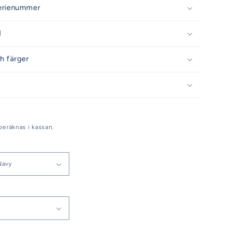
erienummer
d
h färger
beräknas i kassan.