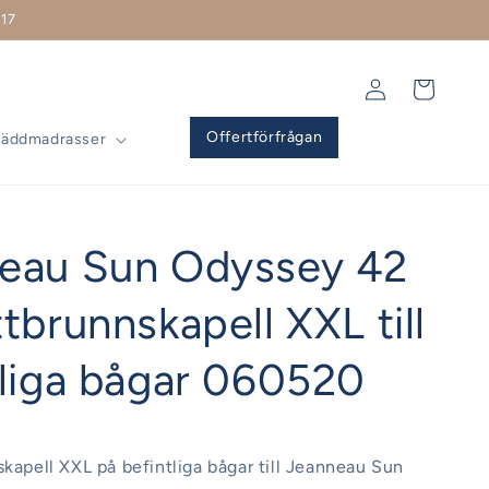
17
Logga
Varukorg
in
Offertförfrågan
Bäddmadrasser
eau Sun Odyssey 42
tbrunnskapell XXL till
tliga bågar 060520
skapell XXL på befintliga bågar till Jeanneau Sun