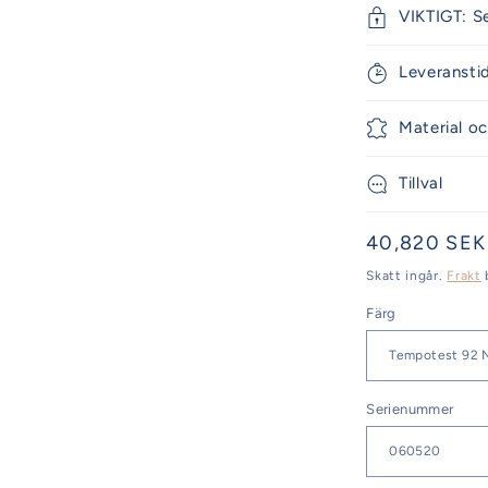
VIKTIGT: S
Leveransti
Material oc
Tillval
Ordinarie
40,820 SEK
pris
Skatt ingår.
Frakt
Färg
Serienummer