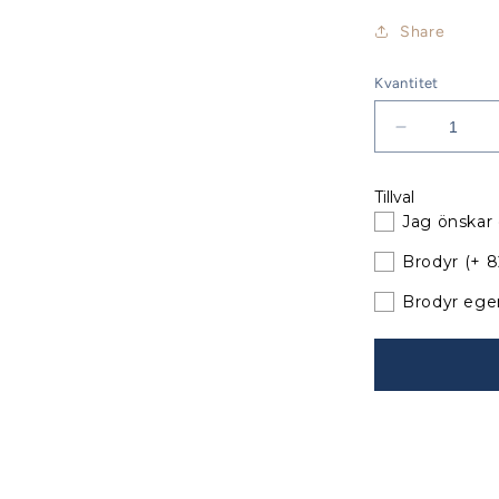
Share
Kvantitet
Minska
kvantitet
för
Tillval
Jeanneau
Jag önskar 
Sun
Odyssey
Brodyr
(+ 
42
DS
Brodyr ege
Sittbrunnsk
XXL
till
befintliga
bågar
060520