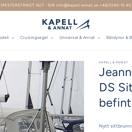
EMESTERSTÄNGT 16/7 - 9/8 info@kapell-annat.se +46(0)40-15 40 
odell
Cruisingsegel
Universal & Annat
Båtdynor & 
KAPELL & ANNAT
Jeann
DS Sit
befin
Nytt sittbrunn