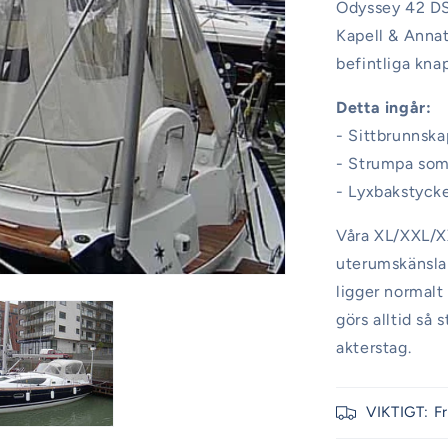
Odyssey 42 DS 
Kapell & Anna
befintliga kna
Detta ingår:
- Sittbrunnska
- Strumpa som 
- Lyxbakstyck
Våra XL/XXL/XX
uterumskänsla 
ligger normalt
görs alltid så
akterstag.
VIKTIGT: F