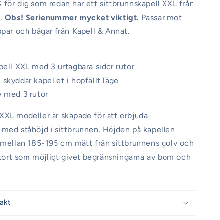
för dig som redan har ett sittbrunnskapell XXL från
t.
Obs! Serienummer mycket viktigt.
Passar mot
ppar och bågar från Kapell & Annat.
pell XXL med 3 urtagbara sidor rutor
skyddar kapellet i hopfällt läge
e med 3 rutor
XL modeller är skapade för att erbjuda
med ståhöjd i sittbrunnen. Höjden på kapellen
 mellan 185-195 cm mätt från sittbrunnens golv och
 stort som möjligt givet begränsningarna av bom och
rakt