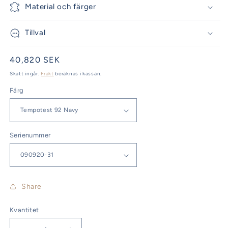
Material och färger
Tillval
Ordinarie
40,820 SEK
pris
Skatt ingår.
Frakt
beräknas i kassan.
Färg
Serienummer
Share
Kvantitet