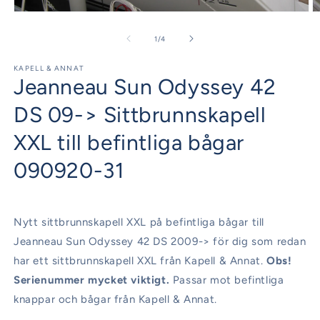
Öppna
Ö
mediet
m
1
2
av
1
/
4
i
i
modalfönster
m
KAPELL & ANNAT
Jeanneau Sun Odyssey 42
DS 09-> Sittbrunnskapell
XXL till befintliga bågar
090920-31
Nytt sittbrunnskapell XXL på befintliga bågar till
Jeanneau Sun Odyssey 42 DS 2009-> för dig som redan
har ett sittbrunnskapell XXL från Kapell & Annat.
Obs!
Serienummer mycket viktigt.
Passar mot befintliga
knappar och bågar från Kapell & Annat.