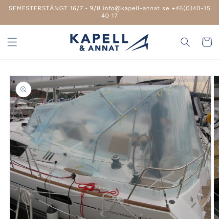
vidare
SEMESTERSTÄNGT 16/7 - 9/8 info@kapell-annat.se +46(0)40-15
till
40 17
innehåll
Varukor
 vidare till
roduktinformation