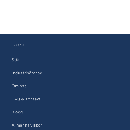
111026-
111026-
35
35
Länkar
Sök
Industrisömnad
Om oss
FAQ & Kontakt
Blogg
Allmänna villkor