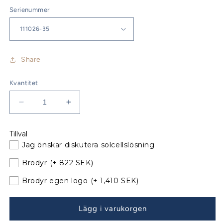
Serienummer
Share
Kvantitet
Minska
Öka
kvantitet
kvantitet
för
för
Tillval
Jeanneau
Jeanneau
Jag önskar diskutera solcellslösning
Sun
Sun
Odyssey
Odyssey
Brodyr
(+ 822 SEK)
409
409
Sittbrunnskapell
Sittbrunnskapell
Brodyr egen logo
(+ 1,410 SEK)
XXL
XXL
till
till
Lägg i varukorgen
befintliga
befintliga
bågar
bågar