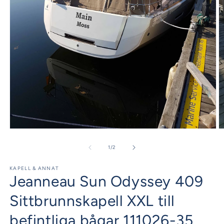
Öppna
Ö
mediet
m
1
2
av
1
/
2
i
i
modalfönster
m
KAPELL & ANNAT
Jeanneau Sun Odyssey 409
Sittbrunnskapell XXL till
befintliga bågar 111026-35