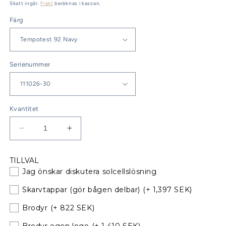
pris
Skatt ingår.
Frakt
beräknas i kassan.
Färg
Serienummer
Kvantitet
Minska
Öka
kvantitet
kvantitet
för
för
TILLVAL
Jeanneau
Jeanneau
Jag önskar diskutera solcellslösning
Sun
Sun
Odyssey
Odyssey
Skarvtappar (gör bågen delbar)
(+ 1,397 SEK)
409
409
Sittbrunnskapell
Sittbrunnskapell
Brodyr
(+ 822 SEK)
XXL
XXL
Brodyr egen logo
(+ 1,410 SEK)