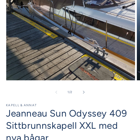
Öppna
Ö
mediet
m
1
2
av
1
/
2
i
i
modalfönster
m
KAPELL & ANNAT
Jeanneau Sun Odyssey 409
Sittbrunnskapell XXL med
nya bågar