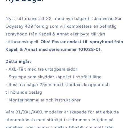
Nytt sittbrunnstält XXL med nya bågar till Jeanneau Sun
Odyssey 409
för dig som vill komplettera en befintlig
sprayhood från Kapell & Annat eller byta till vårt
sittbrunnskapell.
Obs! Passar endast till sprayhood från
Kapell & Annat med serienummer 101028-01.
Detta ingår:
- XXL-Tält med tre urtagbara sidor
- Strumpa som skyddar kapellet i hopfällt läge
- Rostfria bågar 25mm med stödben, knappar och
tillhörande beslag
- Monteringsmallar och instruktioner
Våra XL/XXL/XXXL modeller är skapade för att erbjuda
uterumskänsla med ståhöjd i sittbrunnen. Höjden på
kapellen ligger normalt mellan 185-195 cm mätt från