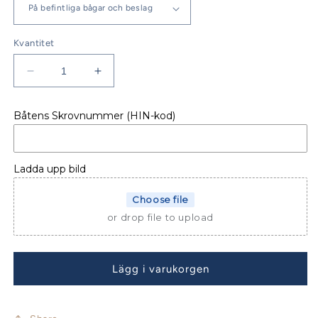
Kvantitet
Minska
Öka
kvantitet
kvantitet
för
för
Båtens Skrovnummer (HIN-kod)
Jeanneau
Jeanneau
Sun
Sun
Odyssey
Odyssey
409
409
Ladda upp bild
Sittbrunnskapell
Sittbrunnskapell
Choose file
or drop file to upload
Lägg i varukorgen