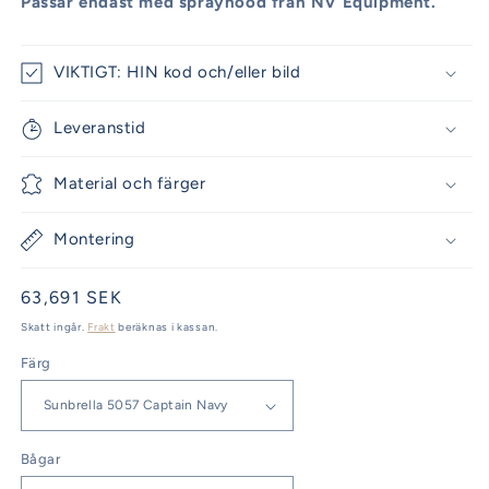
Passar endast med sprayhood från NV Equipment.
VIKTIGT: HIN kod och/eller bild
Leveranstid
Material och färger
Montering
Ordinarie
63,691 SEK
pris
Skatt ingår.
Frakt
beräknas i kassan.
Färg
Bågar