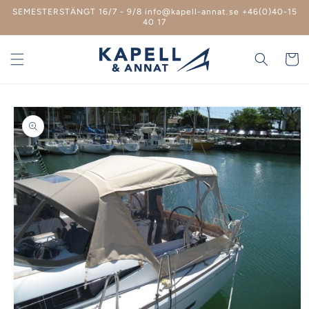
vidare
SEMESTERSTÄNGT 16/7 - 9/8 info@kapell-annat.se +46(0)40-15
till
40 17
innehåll
Varukor
 vidare till
roduktinformation